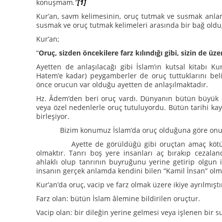
konuşmam
.”
[1]
Kur’an, savm kelimesinin, oruç tutmak ve susmak anlamı
susmak ve oruç tutmak kelimeleri arasında bir bağ oldu
Kur’an;
“
Oruç, sizden öncekilere farz kılındığı gibi, sizin de üzer
Ayetten de anlaşılacağı gibi İslam’ın kutsal kitabı
Hatem’e kadar) peygamberler de oruç tuttuklarını beli
önce orucun var olduğu ayetten de anlaşılmaktadır.
Hz. Âdem’den beri oruç vardı. Dünyanın bütün büyük di
veya özel nedenlerle oruç tutuluyordu. Bütün tarihi ka
birleşiyor.
Bizim konumuz İslam’da oruç olduğuna göre onu i
Ayette de görüldüğü gibi oruçtan amaç kötülükler
olmaktır. Tanrı boş yere insanları aç bırakıp cezala
ahlaklı olup tanrının buyruğunu yerine getirip olgun 
insanın gerçek anlamda kendini bilen “Kamil İnsan” olm
Kur’an’da oruç, vacip ve farz olmak üzere ikiye ayrılmıştı
Farz olan: bütün İslam âlemine bildirilen oruçtur.
Vacip olan: bir dileğin yerine gelmesi veya işlenen bir 