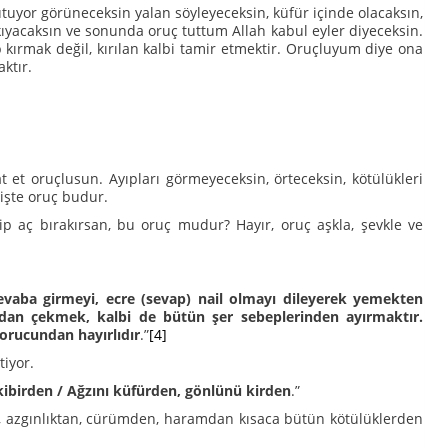
utuyor görüneceksin yalan söyleyeceksin, küfür içinde olacaksın,
kıyacaksın ve sonunda oruç tuttum Allah kabul eyler diyeceksin.
 kırmak değil, kırılan kalbi tamir etmektir. Oruçluyum diye ona
ktır.
t et oruçlusun. Ayıpları görmeyeceksin, örteceksin, kötülükleri
 işte oruç budur.
p aç bırakırsan, bu oruç mudur? Hayır, oruç aşkla, şevkle ve
evaba girmeyi, ecre (sevap) nail olmayı dileyerek yemekten
rdan çekmek, kalbi de bütün şer sebeplerinden ayırmaktır.
 orucundan hayırlıdır
.”
[4]
tiyor.
ibirden / Ağzını küfürden, gönlünü kirden
.”
, azgınlıktan, cürümden, haramdan kısaca bütün kötülüklerden