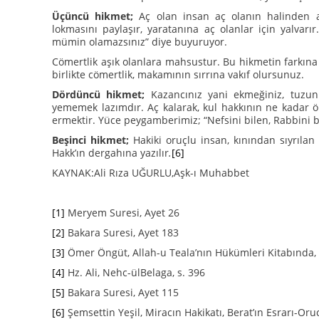
Üçüncü hikmet;
Aç olan insan aç olanın halinden a
lokmasını paylaşır, yaratanına aç olanlar için yalvar
mümin olamazsınız” diye buyuruyor.
Cömertlik aşık olanlara mahsustur. Bu hikmetin farkına 
birlikte cömertlik, makamının sırrına vakıf olursunuz.
Dördüncü hikmet;
Kazancınız yani ekmeğiniz, tuzunu
yememek lazımdır. Aç kalarak, kul hakkının ne kadar ön
ermektir. Yüce peygamberimiz; “Nefsini bilen, Rabbini b
Beşinci hikmet;
Hakiki oruçlu insan, kınından sıyrılan
Hakk’ın dergahına yazılır
.
[6]
KAYNAK:Ali Rıza UĞURLU,Aşk-ı Muhabbet
[1]
Meryem Suresi, Ayet 26
[2]
Bakara Suresi, Ayet 183
[3]
Ömer Öngüt, Allah-u Teala’nın Hükümleri Kitabında, 
[4]
Hz. Ali, Nehc-ülBelaga, s. 396
[5]
Bakara Suresi, Ayet 115
[6]
Şemsettin Yeşil, Miracın Hakikatı, Berat’ın Esrarı-Or