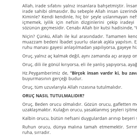
Allah, irade sıfatını yalnız insanlara bahşetmiştir. İnsa
irade sahibi olmasıdır. Bu sebeple Allah insan üzerind
Kiminle? Kendi kendinle, hiç bir şeyle uslanmayan nefs
içmemek, iyilik için nefsin dizginlerini çekip irade
sözünün geçmesidir. Cenabı Allah bir kutsi hadisinde, 
Niçin? Çünkü, Allah ile kul arasındadır. Tamamen kendi
muazzam bedeni İbadet şuurlu olarak aşkla yapılsın. Eğ
ruhu manası gayesi anlaşılmadan yapılıyorsa, gayeye hi
Oruç, yalnız aç kalmak değil, aynı zamanda açı arayıp 
Oruç, dili ile gönül kırıyorsa, eli ile yanlış yapıyorsa, a
Hz.Peygamberimiz de,
“Birçok insan vardır ki, bu zav
buyurmasının gerçeği budur.
Oruç, tüm uzuvlarıyla Allah rızasına tutulmalıdır.
ORUÇ NASIL TUTULMALIDIR?
Oruç, Beden orucu olmalıdır. Gözün orucu, gafletten m
uzaklaşmaktır. Kulağın orucu, yasaklanmış şeyleri işitm
Kalbin orucu, bütün nefsani duygulardan arınıp beşeri 
Ruhun orucu, dünya malına tamah etmemektir. Sırrın o
ruha, sırradır.