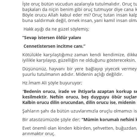
İşte oruç bütün vücudun azalarıyla tutulmalıdır. Oruç t
başkaları da niçin benim gibi oruç tutmuyor diye cana 
Böyle orucu Allah kabul eder mi? Oruç tutan insan kalp
buna saldırmak değil, örnek insan, yani kamil insan olma
Hakk aşığı da ne güzel söylemiş;
“Sevap istersen öldür yalanı
Cennetistersen incitme canı.”
Kötülükle karşılaştığımız zaman kendi kendimize, dikka
iyilikle karşılayıp, güzelliğin ne olduğunu göstereceksin,
Düşününüz, hayvanı bir yere bağlayıp yiyecek vermeyi
şuurlu tutulmanın adıdır. Midenin açlığı değildir.
Hz.İmam Ali şöyle buyuruyor;
“
Bedenin orucu, irade ve ihtiyarla azaptan korkup s
kesilmektir. Nefsin orucu, beş duyguyu öbür suçla
Kalbin orucu dilin orucundan, dilin orucu ise, midenin
Şahların şahı da bütün uzuvlarımızla oruçlu olmamızı is
Bir atasözümüzde şöyle der;
“Mümin korumalı nefsini k
Evet önemli olan kinden kibirden, şehvetten, buğuzdan
arınmaktır oruç.