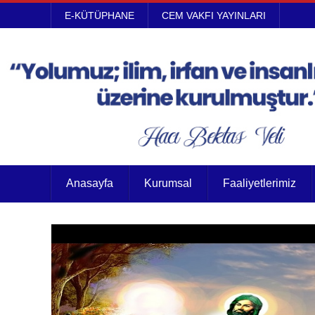
E-KÜTÜPHANE
CEM VAKFI YAYINLARI
Anasayfa
Kurumsal
Faaliyetlerimiz