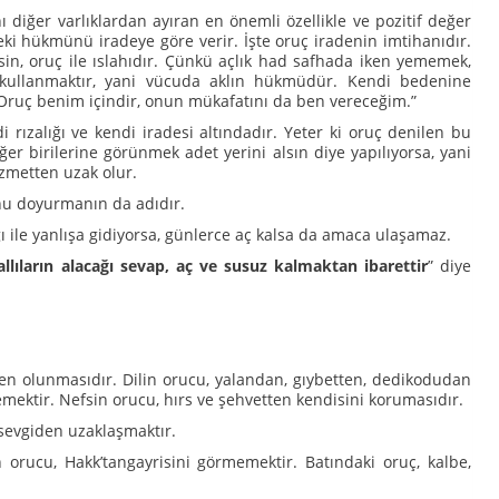
nı diğer varlıklardan ayıran en önemli özellikle ve pozitif değer
eki hükmünü iradeye göre verir. İşte oruç iradenin imtihanıdır.
in, oruç ile ıslahıdır. Çünkü açlık had safhada iken yememek,
yi kullanmaktır, yani vücuda aklın hükmüdür. Kendi bedenine
“Oruç benim içindir, onun mükafatını da ben vereceğim.”
 rızalığı ve kendi iradesi altındadır. Yeter ki oruç denilen bu
er birilerine görünmek adet yerini alsın diye yapılıyorsa, yani
zmetten uzak olur.
onu doyurmanın da adıdır.
yağı ile yanlışa gidiyorsa, günlerce aç kalsa da amaca ulaşamaz.
allıların alacağı sevap, aç ve susuz kalmaktan ibarettir
” diye
en olunmasıdır. Dilin orucu, yalandan, gıybetten, dedikodudan
emektir. Nefsin orucu, hırs ve şehvetten kendisini korumasıdır.
sevgiden uzaklaşmaktır.
rucu, Hakk’tangayrisini görmemektir. Batındaki oruç, kalbe,