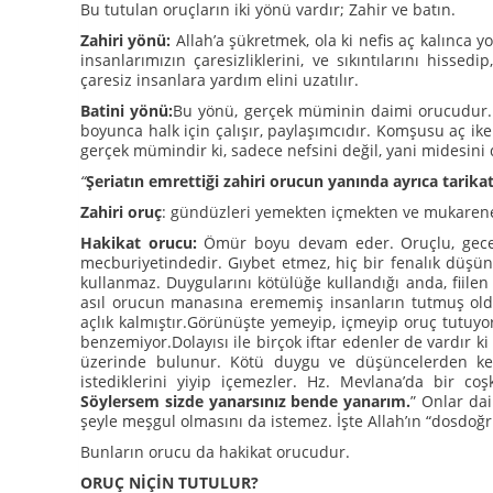
Bu tutulan oruçların iki yönü vardır; Zahir ve batın.
Zahiri yönü:
Allah’a şükretmek, ola ki nefis aç kalınca y
insanlarımızın çaresizliklerini, ve sıkıntılarını hiss
çaresiz insanlara yardım elini uzatılır.
Batini yönü:
Bu yönü, gerçek müminin daimi orucudur.
boyunca halk için çalışır, paylaşımcıdır. Komşusu aç ik
gerçek mümindir ki, sadece nefsini değil, yani midesini 
“
Şeriatın emrettiği zahiri orucun yanında ayrıca tarikat
Zahiri oruç
: gündüzleri yemekten içmekten ve mukarene
Hakikat orucu:
Ömür boyu devam eder. Oruçlu, gece
mecburiyetindedir. Gıybet etmez, hiç bir fenalık düş
kullanmaz. Duygularını kötülüğe kullandığı anda, fiile
asıl orucun manasına erememiş insanların tutmuş olduk
açlık kalmıştır.Görünüşte yemeyip, içmeyip oruç tutuyo
benzemiyor.Dolayısı ile birçok iftar edenler de vardır k
üzerinde bulunur. Kötü duygu ve düşüncelerden kendi
istediklerini yiyip içemezler. Hz. Mevlana’da bir c
Söylersem sizde yanarsınız bende yanarım.
” Onlar dai
şeyle meşgul olmasını da istemez. İşte Allah’ın “dosdoğ
Bunların orucu da hakikat orucudur.
ORUÇ NİÇİN TUTULUR?