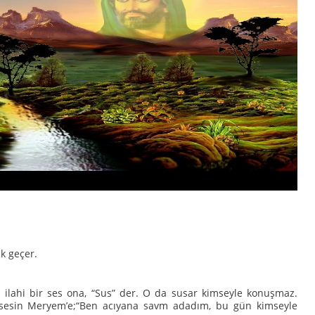
k geçer.
ilahi bir ses ona, “Sus” der. O da susar kimseyle konuşmaz.
r sesin Meryem’e;“Ben acıyana savm adadım, bu gün kimseyle