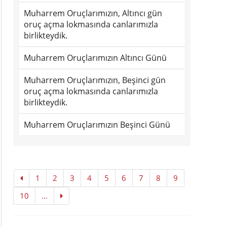
Muharrem Oruçlarımızın, Altıncı gün
oruç açma lokmasında canlarımızla
birlikteydik.
Muharrem Oruçlarımızın Altıncı Günü
Muharrem Oruçlarımızın, Beşinci gün
oruç açma lokmasında canlarımızla
birlikteydik.
Muharrem Oruçlarımızın Beşinci Günü
1
2
3
4
5
6
7
8
9
10
...