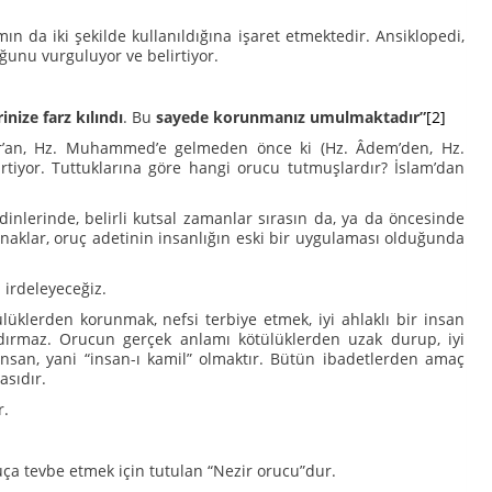
n da iki şekilde kullanıldığına işaret etmektedir. Ansiklopedi,
ğunu vurguluyor ve belirtiyor.
inize farz kılındı
. Bu
sayede korunmanız umulmaktadır”
[2]
 Kur’an, Hz. Muhammed’e gelmeden önce ki (Hz. Âdem’den, Hz.
rtiyor. Tuttuklarına göre hangi orucu tutmuşlardır? İslam’dan
nlerinde, belirli kutsal zamanlar sırasın da, ya da öncesinde
ynaklar, oruç adetinin insanlığın eski bir uygulaması olduğunda
rdeleyeceğiz.
den korunmak, nefsi terbiye etmek, iyi ahlaklı bir insan
ndırmaz. Orucun gerçek anlamı kötülüklerden uzak durup, iyi
insan, yani “insan-ı kamil” olmaktır. Bütün ibadetlerden amaç
asıdır.
r.
suça tevbe etmek için tutulan “Nezir orucu”dur.