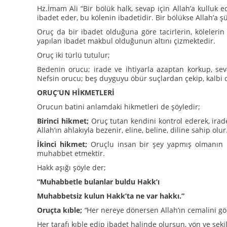
Hz.İmam Ali “Bir bölük halk, sevap için Allah’a kulluk ed
ibadet eder, bu kölenin ibadetidir. Bir bölükse Allah’a ş
Oruç da bir ibadet olduğuna göre tacirlerin, kölelerin i
yapılan ibadet makbul olduğunun altını çizmektedir.
Oruç iki türlü tutulur;
Bedenin orucu; irade ve ihtiyarla azaptan korkup, sev
Nefsin orucu; beş duyguyu öbür suçlardan çekip, kalbi 
ORUÇ’UN HİKMETLERİ
Orucun batini anlamdaki hikmetleri de şöyledir;
Birinci hikmet;
Oruç tutan kendini kontrol ederek, irad
Allah’ın ahlakıyla bezenir, eline, beline, diline sahip olur
İkinci hikmet;
Oruçlu insan bir şey yapmış olmanın r
muhabbet etmektir.
Hakk aşığı şöyle der;
“Muhabbetle bulanlar buldu Hakk’ı
Muhabbetsiz kulun Hakk’ta ne var hakkı.”
Oruçta kıble;
“
Her nereye dönersen Allah’ın cemalini g
Her tarafı kıble edip ibadet halinde olursun, yön ve şe