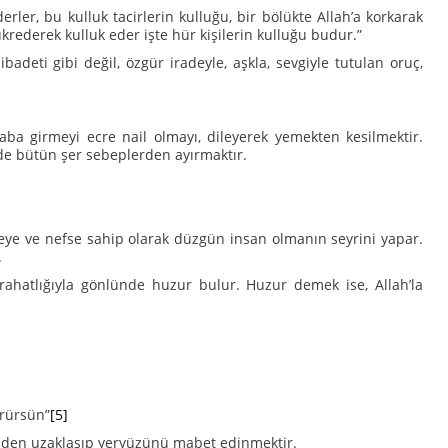
erler, bu kulluk tacirlerin kulluğu, bir bölükte Allah’a korkarak
ükrederek kulluk eder işte hür kişilerin kulluğu budur.”
badeti gibi değil, özgür iradeyle, aşkla, sevgiyle tutulan oruç,
aba girmeyi ecre nail olmayı, dileyerek yemekten kesilmektir.
de bütün şer sebeplerden ayırmaktır.
eye ve nefse sahip olarak düzgün insan olmanın seyrini yapar.
.
ahatlığıyla gönlünde huzur bulur. Huzur demek ise, Allah’la
örürsün”
[5]
kilden uzaklaşıp yeryüzünü mabet edinmektir.