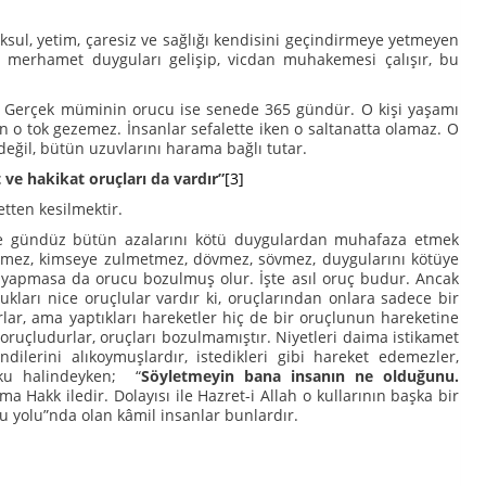
oksul, yetim, çaresiz ve sağlığı kendisini geçindirmeye yetmeyen
edip, merhamet duyguları gelişip, vicdan muhakemesi çalışır, bu
 Gerçek müminin orucu ise senede 365 gündür. O kişi yaşamı
en o tok gezemez. İnsanlar sefalette iken o saltanatta olamaz. O
değil, bütün uzuvlarını harama bağlı tutar.
 ve hakikat oruçları da vardır”
[3]
tten kesilmektir.
 gündüz bütün azalarını kötü duygulardan muhafaza etmek
ünmez, kimseye zulmetmez, dövmez, sövmez, duygularını kötüye
n yapmasa da orucu bozulmuş olur. İşte asıl oruç budur. Ancak
ları nice oruçlular vardır ki, oruçlarından onlara sadece bir
rlar, ama yaptıkları hareketler hiç de bir oruçlunun hareketine
i oruçludurlar, oruçları bozulmamıştır. Niyetleri daima istikamet
lerini alıkoymuşlardır, istedikleri gibi hareket edemezler,
oşku halindeyken; “
Söyletmeyin bana insanın ne olduğunu.
ma Hakk iledir. Dolayısı ile Hazret-i Allah o kullarının başka bir
ru yolu”nda olan kâmil insanlar bunlardır.