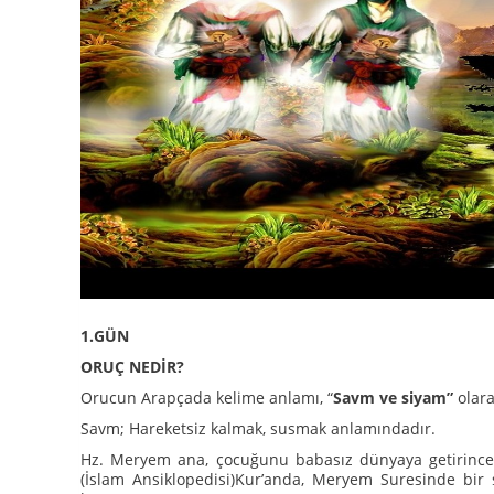
1.GÜN
ORUÇ NEDİR?
Orucun Arapçada kelime anlamı, “
Savm ve siyam”
olara
Savm; Hareketsiz kalmak, susmak anlamındadır.
Hz. Meryem ana, çocuğunu babasız dünyaya getirince 
(İslam Ansiklopedisi)Kur’anda, Meryem Suresinde bi