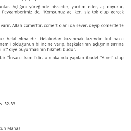
nlar. Açlığını yüreğinde hisseder, yardım eder, aç doyurur,
ır. Peygamberimiz de; “Komşunuz aç iken, siz tok olup gerçek
varır. Allah cömerttir, cömert olanı da sever, deyip cömertlerle
z helal olmalıdır. Helalından kazanmak lazımdır, kul hakkı
emli olduğunun bilincine varıp, başkalarının açlığının sırrına
ilir,” diye buyurmasının hikmeti budur.
 bir
“
İnsan-ı kamil”dir. o makamda yapılan ibadet “Amel” olup
s. 32-33
ucun Manası