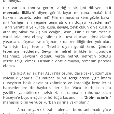
bilmeliyiz.
Her varlıkta Tanrı’yı gören, varlığın birliğini dileyen,
“Lâ
mevcuda illâllah”
diyen gönül, kıyar mı cana, mala? Kul
hakkına tecavüz eder mi? Elin namusuna kem gözle bakar
mı? Varlığımızın yegane teminatı olan doğayı katleder mi?
Tanrı yarattı diye kurda, kuşa, geyiğe, zevk olsun diye kurşun
atar mı; yıkar mı kişinin ocağını, aşını, işini? Bütün mesele
varlıklarla dost olmayı bilmektir. Dost olursan, dost olarak
yaşarsan, düşman ve düşmanlık da kendiliğinden yok olur.
Yani işin başı tevella. Tevella diyen gönül kendiliğinden
teberrayı reddeder. Sevgi ile nefret birlikte bir gönülde
taşınmaz. Sevginin olduğu yerde nefret, nefretin olduğu
yerde sevgi olmaz. Ormanla dost olmayan, ormanın parçası
olamaz.
İşte biz Aleviler, her Aşura’da özümü dara çeker, özümüze
yolculuk yaparız. Özümüzde bunu sorgularken yiğit İmam
Hüseyin’in haklı davasını zalimlere ve karanlığa kendilerini
hapsedenlere de haykırır, deriz ki; “Vücut Kerbelasın da
yezitlik yapabilecek nefsinizi, o rahmani ruhunuz olan
Hüseyin’e boyun eğdirip, hürlüğü kazandırın. “
Zıbh-i azim’in
”
manasını bilin ve yüce kurban sırrına vakıf olun.”
Ama ne yazık ki zahir uleması bunu anlamadı, yüce