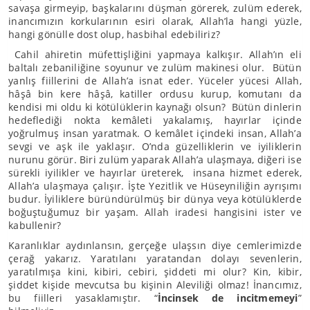
savaşa girmeyip, başkalarını düşman görerek, zulüm ederek,
inancımızın korkularının esiri olarak, Allah’la hangi yüzle,
hangi gönülle dost olup, hasbihal edebiliriz?
Cahil ahiretin müfettişliğini yapmaya kalkışır. Allah’ın eli
baltalı zebaniliğine soyunur ve zulüm makinesi olur. Bütün
yanlış fiillerini de Allah’a isnat eder. Yüceler yücesi Allah,
hâşâ bin kere hâşâ, katiller ordusu kurup, komutanı da
kendisi mi oldu ki kötülüklerin kaynağı olsun? Bütün dinlerin
hedeflediği nokta kemâleti yakalamış, hayırlar içinde
yoğrulmuş insan yaratmak. O kemâlet içindeki insan, Allah’a
sevgi ve aşk ile yaklaşır. O’nda güzelliklerin ve iyiliklerin
nurunu görür. Biri zulüm yaparak Allah’a ulaşmaya, diğeri ise
sürekli iyilikler ve hayırlar üreterek, insana hizmet ederek,
Allah’a ulaşmaya çalışır. İşte Yezitlik ve Hüseyniliğin ayrışımı
budur. İyiliklere büründürülmüş bir dünya veya kötülüklerde
boğuştuğumuz bir yaşam. Allah iradesi hangisini ister ve
kabullenir?
Karanlıklar aydınlansın, gerçeğe ulaşsın diye cemlerimizde
çerağ yakarız. Yaratılanı yaratandan dolayı sevenlerin,
yaratılmışa kini, kibiri, cebiri, şiddeti mi olur? Kin, kibir,
şiddet kişide mevcutsa bu kişinin Aleviliği olmaz! İnancımız,
bu fiilleri yasaklamıştır. “
İncinsek de incitmemeyi
”