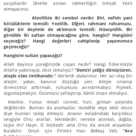
yüzyıllardır lânetle anılan nâmertliğin timsali Yezit
olmayasınız.
Alevilikte iki sembol vardır; Biri, nefsin yani
kötülüklerin temsili; Yezitlik. Diğeri, rahmani ruhumuzu,
diğer bir deyimle de aklımızın temsili; Hüseynilik. Bir
gönülde iki sultan olmayacağına göre, hangisi? Hangisini
seçeceğiz? Hangi değerleri sahiplenip yaşamımıza
geçireceğiz?
Hangisini sultan yapacağız?
Allah deyince yüreğinizde coşan nedir? Hangi fiillerimizle
Allah’a yakınlaşıp, dost olmalıyız?
“Demiri çeliğe dönüştüren,
ateşle olan imtihanıdır,”
derlerdi atalarımız. Her acı olay bir
ateştir, yakar, kavurur düştüğü yeri. Ateşle sınanıp
direncimizi arttırmalı, ruhumuzu arındırmalıyız. Pişmeli,
olgunlaşmalıyız. Özümüzü saflaştırıp, kâmil insan olmalıyız.
Aleviler, Yunus misali cennet, huri, gılman peşinde
değillerdir. Bunları da aramazlar, mükâfat veya ödül olsun
diye bunları talep etmeyiz. Ananın evladındaki karşılıksız
sevgiyle O’nu ararlar. Nerededir, nerede aramalı, dağda,
taşta mı? Hayır, O bizdedir ama O’nu da ancak arayanlar
bulabilir. Onun için Pirimiz Hacı Bektaş Veli,
“Ara