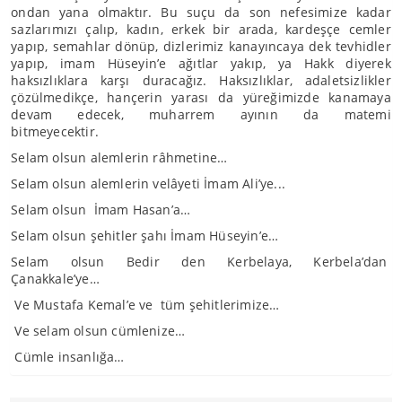
ondan yana olmaktır. Bu suçu da son nefesimize kadar
sazlarımızı çalıp, kadın, erkek bir arada, kardeşçe cemler
yapıp, semahlar dönüp, dizlerimiz kanayıncaya dek tevhidler
yapıp, imam Hüseyin’e ağıtlar yakıp, ya Hakk diyerek
haksızlıklara karşı duracağız. Haksızlıklar, adaletsizlikler
çözülmedikçe, hançerin yarası da yüreğimizde kanamaya
devam edecek, muharrem ayının da matemi
bitmeyecektir.
Selam olsun alemlerin râhmetine…
Selam olsun alemlerin velâyeti İmam Ali’ye...
Selam olsun İmam Hasan’a…
Selam olsun şehitler şahı İmam Hüseyin’e…
Selam olsun Bedir den Kerbelaya, Kerbela’dan
Çanakkale’ye…
Ve Mustafa Kemal’e ve tüm şehitlerimize…
Ve selam olsun cümlenize…
Cümle insanlığa…