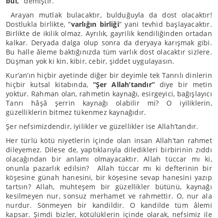
bul,”
demiştir.
Arayan mutlak bulacaktır, bulduğuyla da dost olacaktır!
Dostlukla birlikte, “
varlığın birliği
” yani tevhid başlayacaktır.
Birlikte de ikilik olmaz. Ayrılık, gayrilik kendiliğinden ortadan
kalkar. Deryada dalga olup sonra da deryaya karışmak gibi.
Bu halle âleme baktığınızda tüm varlık dost olacaktır sizlere.
Düşman yok ki kin, kibir, cebir, şiddet uygulayasın.
Kur’an’ın hiçbir ayetinde diğer bir deyimle tek Tanrılı dinlerin
hiçbir kutsal kitabında,
“Şer Allah’tandır”
diye bir metin
yoktur. Rahman olan, rahmetin kaynağı, esirgeyici, bağışlayıcı
Tanrı hâşâ şerrin kaynağı olabilir mi? O iyiliklerin,
güzelliklerin bitmez tükenmez kaynağıdır.
Şer nefsimizdendir, iyilikler ve güzellikler ise Allah’tandır.
Her türlü kötü niyetlerin içinde olan insan Allah’tan rahmet
dileyemez. Dilese de, yaptıklarıyla diledikleri birbirinin zıddı
olacağından bir anlamı olmayacaktır. Allah tüccar mı ki,
onunla pazarlık edilsin? Allah tüccar mı ki defterinin bir
köşesine günah hanesini, bir köşesine sevap hanesini yazıp
tartsın? Allah, muhteşem bir güzellikler bütünü, kaynağı
kesilmeyen nur, sonsuz merhamet ve rahmettir. O, nur ala
nurdur. Sönmeyen bir kandildir. O kandilde tüm âlemi
kapsar. Şimdi bizler, kötülüklerin içinde olarak, nefsimiz ile