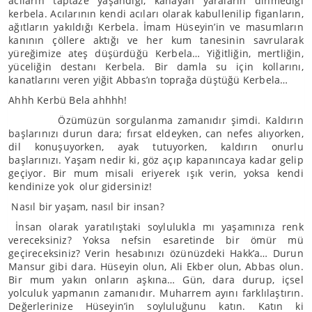
acıların taptaze yaşandığı, kanayan yaraların dinmediği
kerbela. Acılarının kendi acıları olarak kabullenilip figanların,
ağıtların yakıldığı Kerbela. İmam Hüseyin’in ve masumların
kanının çöllere aktığı ve her kum tanesinin savrularak
yüreğimize ateş düşürdüğü Kerbela… Yiğitliğin, mertliğin,
yüceliğin destanı Kerbela. Bir damla su için kollarını,
kanatlarını veren yiğit Abbas’ın toprağa düştüğü Kerbela…
Ahhh Kerbü Bela ahhhh!
Özümüzün sorgulanma zamanıdır şimdi. Kaldırın
başlarınızı durun dara; fırsat eldeyken, can nefes alıyorken,
dil konuşuyorken, ayak tutuyorken, kaldırın onurlu
başlarınızı. Yaşam nedir ki, göz açıp kapanıncaya kadar gelip
geçiyor. Bir mum misali eriyerek ışık verin, yoksa kendi
kendinize yok olur gidersiniz!
Nasıl bir yaşam, nasıl bir insan?
İnsan olarak yaratılıştaki soylulukla mı yaşamınıza renk
vereceksiniz? Yoksa nefsin esaretinde bir ömür mü
geçireceksiniz? Verin hesabınızı özünüzdeki Hakk’a… Durun
Mansur gibi dara. Hüseyin olun, Ali Ekber olun, Abbas olun.
Bir mum yakın onların aşkına… Gün, dara durup, içsel
yolculuk yapmanın zamanıdır. Muharrem ayını farklılaştırın.
Değerlerinize Hüseyin’in soyluluğunu katın. Katın ki