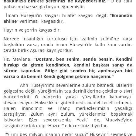
hakkınızla birlikte şerefinizi de kaybedersiniz.”
O da canı
pahasına haksızlığa boyun eğmemiştir.
İmam Hüseyin’in kavgası hilafet kavgası değil; “
Emânetin
ehline
” verilmesi kavgasıdır.
Hayrın ve şerrin kavgasıdır.
Nerede insanlığın kurtuluşu için, zalimin zulmüne karşı
başkaldırı varsa, orada imam Hüseyin’de kutlu kanı vardır.
Orada birlik Aşurası kaynıyordur.
Hz. Mevlana;
“Dostum, ben senim, sende bensin. Kendini
bırakıp da gitme kendinden, kendini başkası sanıp da
sürme kapından. Gölge gibi senden hiç ayrılmayan biri
varsa o da benim! Kendi gölgene çekme hançerini.”
Ahh Hüseyin’im! sevenlerine zulüm bitmedi. Bizlerin
gölgesine değil, yüreğimizin taa derinliklerine çektiler o sivri
hançerlerini! O hançerin yarası yüzyıllardır kanamaya
devam ediyor. Haksızlıklar giderilmedi, adalet tecelli etmedi.
Halen inancımız ve inanç merkezlerimizin yasallığı
tartışılıyor. Zulüm aynı zulüm, yüreklerimizi boşaltmak
istiyorlar. Eğer sevecekseniz, Yezit’i de, Muaviye’yide
sevginize ortak edip “Hazret” edeceksiniz diyorlar.
“Yirmi beş milyon insanın nedir suçu?” Hüseyin’i sevmek ve