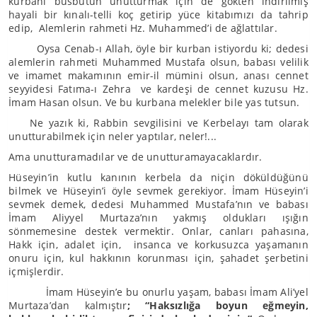
kurbanı büsbütün unutturmak için de gökten indirilmiş
hayali bir kınalı-telli koç getirip yüce kitabımızı da tahrip
edip, Alemlerin rahmeti Hz. Muhammed’i de ağlattılar.
Oysa Cenab-ı Allah, öyle bir kurban istiyordu ki; dedesi
alemlerin rahmeti Muhammed Mustafa olsun, babası velilik
ve imamet makamının emir-il mümini olsun, anası cennet
seyyidesi Fatıma-ı Zehra ve kardeşi de cennet kuzusu Hz.
İmam Hasan olsun. Ve bu kurbana melekler bile yas tutsun.
Ne yazık ki, Rabbin sevgilisini ve Kerbelayı tam olarak
unutturabilmek için neler yaptılar, neler!...
Ama unutturamadılar ve de unutturamayacaklardır.
Hüseyin’in kutlu kanının kerbela da niçin döküldüğünü
bilmek ve Hüseyin’i öyle sevmek gerekiyor. İmam Hüseyin’i
sevmek demek, dedesi Muhammed Mustafa’nın ve babası
İmam Aliyyel Murtaza’nın yakmış oldukları ışığın
sönmemesine destek vermektir. Onlar, canları pahasına,
Hakk için, adalet için, insanca ve korkusuzca yaşamanın
onuru için, kul hakkının korunması için, şahadet şerbetini
içmişlerdir.
İmam Hüseyin’e bu onurlu yaşam, babası İmam Ali’yel
Murtaza’dan kalmıştır
; “Haksızlığa boyun eğmeyin,