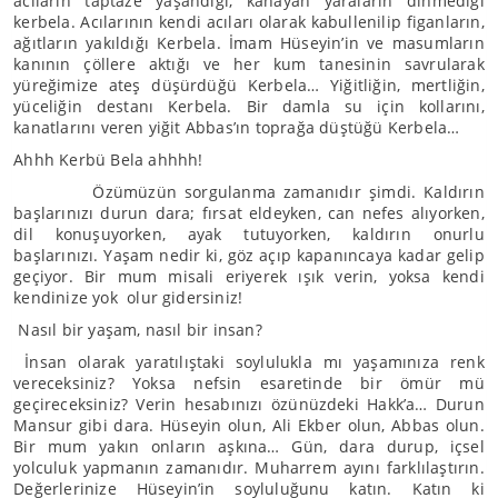
acıların taptaze yaşandığı, kanayan yaraların dinmediği
kerbela. Acılarının kendi acıları olarak kabullenilip figanların,
ağıtların yakıldığı Kerbela. İmam Hüseyin’in ve masumların
kanının çöllere aktığı ve her kum tanesinin savrularak
yüreğimize ateş düşürdüğü Kerbela… Yiğitliğin, mertliğin,
yüceliğin destanı Kerbela. Bir damla su için kollarını,
kanatlarını veren yiğit Abbas’ın toprağa düştüğü Kerbela…
Ahhh Kerbü Bela ahhhh!
Özümüzün sorgulanma zamanıdır şimdi. Kaldırın
başlarınızı durun dara; fırsat eldeyken, can nefes alıyorken,
dil konuşuyorken, ayak tutuyorken, kaldırın onurlu
başlarınızı. Yaşam nedir ki, göz açıp kapanıncaya kadar gelip
geçiyor. Bir mum misali eriyerek ışık verin, yoksa kendi
kendinize yok olur gidersiniz!
Nasıl bir yaşam, nasıl bir insan?
İnsan olarak yaratılıştaki soylulukla mı yaşamınıza renk
vereceksiniz? Yoksa nefsin esaretinde bir ömür mü
geçireceksiniz? Verin hesabınızı özünüzdeki Hakk’a… Durun
Mansur gibi dara. Hüseyin olun, Ali Ekber olun, Abbas olun.
Bir mum yakın onların aşkına… Gün, dara durup, içsel
yolculuk yapmanın zamanıdır. Muharrem ayını farklılaştırın.
Değerlerinize Hüseyin’in soyluluğunu katın. Katın ki