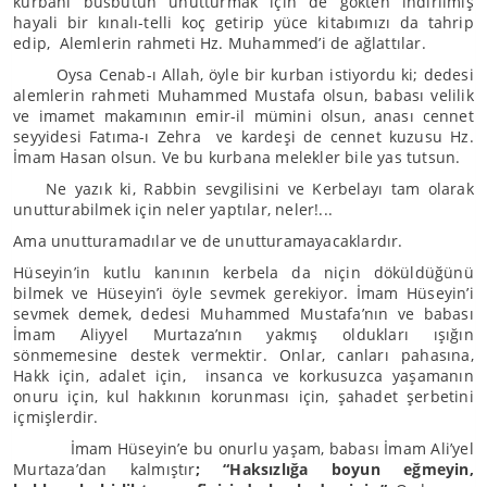
kurbanı büsbütün unutturmak için de gökten indirilmiş
hayali bir kınalı-telli koç getirip yüce kitabımızı da tahrip
edip, Alemlerin rahmeti Hz. Muhammed’i de ağlattılar.
Oysa Cenab-ı Allah, öyle bir kurban istiyordu ki; dedesi
alemlerin rahmeti Muhammed Mustafa olsun, babası velilik
ve imamet makamının emir-il mümini olsun, anası cennet
seyyidesi Fatıma-ı Zehra ve kardeşi de cennet kuzusu Hz.
İmam Hasan olsun. Ve bu kurbana melekler bile yas tutsun.
Ne yazık ki, Rabbin sevgilisini ve Kerbelayı tam olarak
unutturabilmek için neler yaptılar, neler!...
Ama unutturamadılar ve de unutturamayacaklardır.
Hüseyin’in kutlu kanının kerbela da niçin döküldüğünü
bilmek ve Hüseyin’i öyle sevmek gerekiyor. İmam Hüseyin’i
sevmek demek, dedesi Muhammed Mustafa’nın ve babası
İmam Aliyyel Murtaza’nın yakmış oldukları ışığın
sönmemesine destek vermektir. Onlar, canları pahasına,
Hakk için, adalet için, insanca ve korkusuzca yaşamanın
onuru için, kul hakkının korunması için, şahadet şerbetini
içmişlerdir.
İmam Hüseyin’e bu onurlu yaşam, babası İmam Ali’yel
Murtaza’dan kalmıştır
; “Haksızlığa boyun eğmeyin,