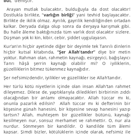
bul,”
demiştir.
Arayan mutlak bulacaktır, bulduğuyla da dost olacaktır!
Dostlukla birlikte, “
varlığın birliği
” yani tevhid başlayacaktır.
Birlikte de ikilik olmaz. Ayrılık, gayrilik kendiliğinden ortadan
kalkar. Deryada dalga olup sonra da deryaya karışmak gibi.
Bu halle âleme baktığınızda tüm varlık dost olacaktır sizlere.
Düşman yok ki kin, kibir, cebir, şiddet uygulayasın.
Kur’an’ın hiçbir ayetinde diğer bir deyimle tek Tanrılı dinlerin
hiçbir kutsal kitabında,
“Şer Allah’tandır”
diye bir metin
yoktur. Rahman olan, rahmetin kaynağı, esirgeyici, bağışlayıcı
Tanrı hâşâ şerrin kaynağı olabilir mi? O iyiliklerin,
güzelliklerin bitmez tükenmez kaynağıdır.
Şer nefsimizdendir, iyilikler ve güzellikler ise Allah’tandır.
Her türlü kötü niyetlerin içinde olan insan Allah’tan rahmet
dileyemez. Dilese de, yaptıklarıyla diledikleri birbirinin zıddı
olacağından bir anlamı olmayacaktır. Allah tüccar mı ki,
onunla pazarlık edilsin? Allah tüccar mı ki defterinin bir
köşesine günah hanesini, bir köşesine sevap hanesini yazıp
tartsın? Allah, muhteşem bir güzellikler bütünü, kaynağı
kesilmeyen nur, sonsuz merhamet ve rahmettir. O, nur ala
nurdur. Sönmeyen bir kandildir. O kandilde tüm âlemi
kapsar. Şimdi bizler, kötülüklerin içinde olarak, nefsimiz ile