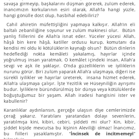
savaşa girmeyip, başkalarını düşman görerek, zulüm ederek,
inancımızın korkularının esiri olarak, Allah’la hangi yüzle,
hangi gönülle dost olup, hasbihal edebiliriz?
Cahil ahiretin müfettişliğini yapmaya kalkışır. Allah’ın eli
baltalı zebaniliğine soyunur ve zulüm makinesi olur. Bütün
yanlış fiillerini de Allah’a isnat eder. Yüceler yücesi Allah,
hâşâ bin kere hâşâ, katiller ordusu kurup, komutanı da
kendisi mi oldu ki kötülüklerin kaynağı olsun? Bütün dinlerin
hedeflediği nokta kemâleti yakalamış, hayırlar içinde
yoğrulmuş insan yaratmak. O kemâlet içindeki insan, Allah’a
sevgi ve aşk ile yaklaşır. O’nda güzelliklerin ve iyiliklerin
nurunu görür. Biri zulüm yaparak Allah’a ulaşmaya, diğeri ise
sürekli iyilikler ve hayırlar üreterek, insana hizmet ederek,
Allah’a ulaşmaya çalışır. İşte Yezitlik ve Hüseyniliğin ayrışımı
budur. İyiliklere büründürülmüş bir dünya veya kötülüklerde
boğuştuğumuz bir yaşam. Allah iradesi hangisini ister ve
kabullenir?
Karanlıklar aydınlansın, gerçeğe ulaşsın diye cemlerimizde
çerağ yakarız. Yaratılanı yaratandan dolayı sevenlerin,
yaratılmışa kini, kibiri, cebiri, şiddeti mi olur? Kin, kibir,
şiddet kişide mevcutsa bu kişinin Aleviliği olmaz! İnancımız,
bu fiilleri yasaklamıştır. “
İncinsek de incitmemeyi
”