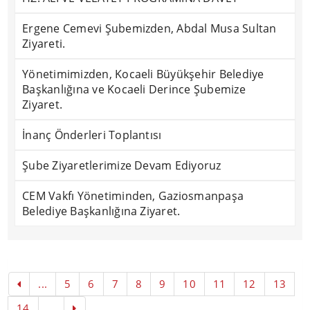
Ergene Cemevi Şubemizden, Abdal Musa Sultan
Ziyareti.
Yönetimimizden, Kocaeli Büyükşehir Belediye
Başkanlığına ve Kocaeli Derince Şubemize
Ziyaret.
İnanç Önderleri Toplantısı
Şube Ziyaretlerimize Devam Ediyoruz
CEM Vakfı Yönetiminden, Gaziosmanpaşa
Belediye Başkanlığına Ziyaret.
...
5
6
7
8
9
10
11
12
13
14
...