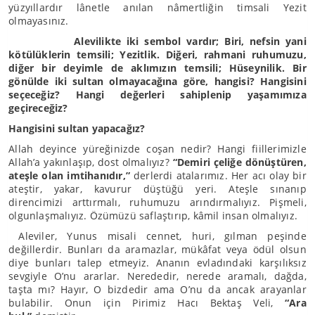
yüzyıllardır lânetle anılan nâmertliğin timsali Yezit
olmayasınız.
Alevilikte iki sembol vardır; Biri, nefsin yani
kötülüklerin temsili; Yezitlik. Diğeri, rahmani ruhumuzu,
diğer bir deyimle de aklımızın temsili; Hüseynilik. Bir
gönülde iki sultan olmayacağına göre, hangisi? Hangisini
seçeceğiz? Hangi değerleri sahiplenip yaşamımıza
geçireceğiz?
Hangisini sultan yapacağız?
Allah deyince yüreğinizde coşan nedir? Hangi fiillerimizle
Allah’a yakınlaşıp, dost olmalıyız?
“Demiri çeliğe dönüştüren,
ateşle olan imtihanıdır,”
derlerdi atalarımız. Her acı olay bir
ateştir, yakar, kavurur düştüğü yeri. Ateşle sınanıp
direncimizi arttırmalı, ruhumuzu arındırmalıyız. Pişmeli,
olgunlaşmalıyız. Özümüzü saflaştırıp, kâmil insan olmalıyız.
Aleviler, Yunus misali cennet, huri, gılman peşinde
değillerdir. Bunları da aramazlar, mükâfat veya ödül olsun
diye bunları talep etmeyiz. Ananın evladındaki karşılıksız
sevgiyle O’nu ararlar. Nerededir, nerede aramalı, dağda,
taşta mı? Hayır, O bizdedir ama O’nu da ancak arayanlar
bulabilir. Onun için Pirimiz Hacı Bektaş Veli,
“Ara