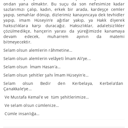
ondan yana olmaktır. Bu suçu da son nefesimize kadar
sazlarımızı çalıp, kadın, erkek bir arada, kardeşçe cemler
yapıp, semahlar dönüp, dizlerimiz kanayıncaya dek tevhidler
yapıp, imam Hüseyin’e ağıtlar yakıp, ya Hakk diyerek
haksızlıklara karşı duracağız. Haksızlıklar, adaletsizlikler
çözülmedikçe, hançerin yarası da yüreğimizde kanamaya
devam edecek, muharrem ayının da matemi
bitmeyecektir.
Selam olsun alemlerin râhmetine…
Selam olsun alemlerin velâyeti İmam Ali’ye...
Selam olsun İmam Hasan’a…
Selam olsun şehitler şahı İmam Hüseyin’e…
Selam olsun Bedir den Kerbelaya, Kerbela’dan
Çanakkale’ye…
Ve Mustafa Kemal’e ve tüm şehitlerimize…
Ve selam olsun cümlenize…
Cümle insanlığa…