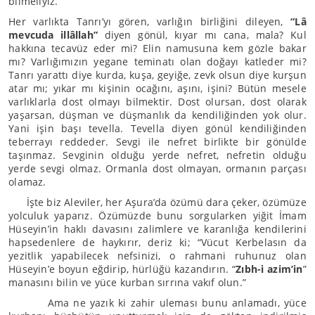
bilmeliyiz.
Her varlıkta Tanrı’yı gören, varlığın birliğini dileyen,
“Lâ
mevcuda illâllah”
diyen gönül, kıyar mı cana, mala? Kul
hakkına tecavüz eder mi? Elin namusuna kem gözle bakar
mı? Varlığımızın yegane teminatı olan doğayı katleder mi?
Tanrı yarattı diye kurda, kuşa, geyiğe, zevk olsun diye kurşun
atar mı; yıkar mı kişinin ocağını, aşını, işini? Bütün mesele
varlıklarla dost olmayı bilmektir. Dost olursan, dost olarak
yaşarsan, düşman ve düşmanlık da kendiliğinden yok olur.
Yani işin başı tevella. Tevella diyen gönül kendiliğinden
teberrayı reddeder. Sevgi ile nefret birlikte bir gönülde
taşınmaz. Sevginin olduğu yerde nefret, nefretin olduğu
yerde sevgi olmaz. Ormanla dost olmayan, ormanın parçası
olamaz.
İşte biz Aleviler, her Aşura’da özümü dara çeker, özümüze
yolculuk yaparız. Özümüzde bunu sorgularken yiğit İmam
Hüseyin’in haklı davasını zalimlere ve karanlığa kendilerini
hapsedenlere de haykırır, deriz ki; “Vücut Kerbelasın da
yezitlik yapabilecek nefsinizi, o rahmani ruhunuz olan
Hüseyin’e boyun eğdirip, hürlüğü kazandırın. “
Zıbh-i azim’in
”
manasını bilin ve yüce kurban sırrına vakıf olun.”
Ama ne yazık ki zahir uleması bunu anlamadı, yüce