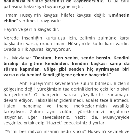
hakkınızla birlikte şerefinizi de kaybedersiniz.”
O da canı
pahasına haksızlığa boyun eğmemiştir.
İmam Hüseyin’in kavgası hilafet kavgası değil; “
Emânetin
ehline
” verilmesi kavgasıdır.
Hayrın ve şerrin kavgasıdır.
Nerede insanlığın kurtuluşu için, zalimin zulmüne karşı
başkaldırı varsa, orada imam Hüseyin’de kutlu kanı vardır.
Orada birlik Aşurası kaynıyordur.
Hz. Mevlana;
“Dostum, ben senim, sende bensin. Kendini
bırakıp da gitme kendinden, kendini başkası sanıp da
sürme kapından. Gölge gibi senden hiç ayrılmayan biri
varsa o da benim! Kendi gölgene çekme hançerini.”
Ahh Hüseyin’im! sevenlerine zulüm bitmedi. Bizlerin
gölgesine değil, yüreğimizin taa derinliklerine çektiler o sivri
hançerlerini! O hançerin yarası yüzyıllardır kanamaya
devam ediyor. Haksızlıklar giderilmedi, adalet tecelli etmedi.
Halen inancımız ve inanç merkezlerimizin yasallığı
tartışılıyor. Zulüm aynı zulüm, yüreklerimizi boşaltmak
istiyorlar. Eğer sevecekseniz, Yezit’i de, Muaviye’yide
sevginize ortak edip “Hazret” edeceksiniz diyorlar.
“Yirmi beş milyon insanın nedir suçu?” Hüseyin’i sevmek ve