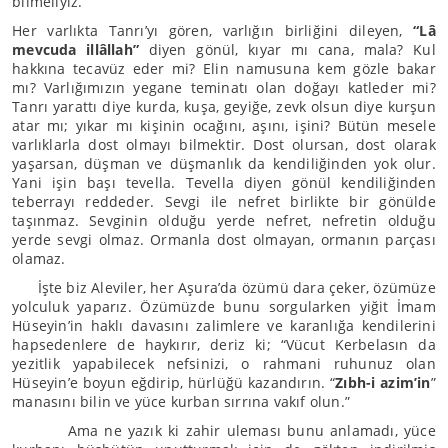
bilmeliyiz.
Her varlıkta Tanrı’yı gören, varlığın birliğini dileyen,
“Lâ
mevcuda illâllah”
diyen gönül, kıyar mı cana, mala? Kul
hakkına tecavüz eder mi? Elin namusuna kem gözle bakar
mı? Varlığımızın yegane teminatı olan doğayı katleder mi?
Tanrı yarattı diye kurda, kuşa, geyiğe, zevk olsun diye kurşun
atar mı; yıkar mı kişinin ocağını, aşını, işini? Bütün mesele
varlıklarla dost olmayı bilmektir. Dost olursan, dost olarak
yaşarsan, düşman ve düşmanlık da kendiliğinden yok olur.
Yani işin başı tevella. Tevella diyen gönül kendiliğinden
teberrayı reddeder. Sevgi ile nefret birlikte bir gönülde
taşınmaz. Sevginin olduğu yerde nefret, nefretin olduğu
yerde sevgi olmaz. Ormanla dost olmayan, ormanın parçası
olamaz.
İşte biz Aleviler, her Aşura’da özümü dara çeker, özümüze
yolculuk yaparız. Özümüzde bunu sorgularken yiğit İmam
Hüseyin’in haklı davasını zalimlere ve karanlığa kendilerini
hapsedenlere de haykırır, deriz ki; “Vücut Kerbelasın da
yezitlik yapabilecek nefsinizi, o rahmani ruhunuz olan
Hüseyin’e boyun eğdirip, hürlüğü kazandırın. “
Zıbh-i azim’in
”
manasını bilin ve yüce kurban sırrına vakıf olun.”
Ama ne yazık ki zahir uleması bunu anlamadı, yüce