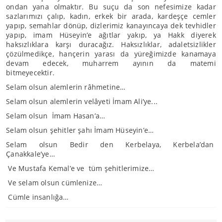
ondan yana olmaktır. Bu suçu da son nefesimize kadar
sazlarımızı çalıp, kadın, erkek bir arada, kardeşçe cemler
yapıp, semahlar dönüp, dizlerimiz kanayıncaya dek tevhidler
yapıp, imam Hüseyin’e ağıtlar yakıp, ya Hakk diyerek
haksızlıklara karşı duracağız. Haksızlıklar, adaletsizlikler
çözülmedikçe, hançerin yarası da yüreğimizde kanamaya
devam edecek, muharrem ayının da matemi
bitmeyecektir.
Selam olsun alemlerin râhmetine…
Selam olsun alemlerin velâyeti İmam Ali’ye...
Selam olsun İmam Hasan’a…
Selam olsun şehitler şahı İmam Hüseyin’e…
Selam olsun Bedir den Kerbelaya, Kerbela’dan
Çanakkale’ye…
Ve Mustafa Kemal’e ve tüm şehitlerimize…
Ve selam olsun cümlenize…
Cümle insanlığa…