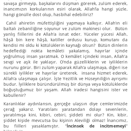
savaşa girmeyip, başkalarını düşman görerek, zulüm ederek,
inancımızın korkularının esiri olarak, Allah’la hangi yüzle,
hangi gönülle dost olup, hasbihal edebiliriz?
Cahil ahiretin müfettişliğini yapmaya kalkışır. Allah’ın eli
baltalı zebaniliğine soyunur ve zulüm makinesi olur. Bütün
yanlış fiillerini de Allah’a isnat eder. Yüceler yücesi Allah,
hâşâ bin kere hâşâ, katiller ordusu kurup, komutanı da
kendisi mi oldu ki kötülüklerin kaynağı olsun? Bütün dinlerin
hedeflediği nokta kemâleti yakalamış, hayırlar içinde
yoğrulmuş insan yaratmak. O kemâlet içindeki insan, Allah’a
sevgi ve aşk ile yaklaşır. O’nda güzelliklerin ve iyiliklerin
nurunu görür. Biri zulüm yaparak Allah’a ulaşmaya, diğeri ise
sürekli iyilikler ve hayırlar üreterek, insana hizmet ederek,
Allah’a ulaşmaya çalışır. İşte Yezitlik ve Hüseyniliğin ayrışımı
budur. İyiliklere büründürülmüş bir dünya veya kötülüklerde
boğuştuğumuz bir yaşam. Allah iradesi hangisini ister ve
kabullenir?
Karanlıklar aydınlansın, gerçeğe ulaşsın diye cemlerimizde
çerağ yakarız. Yaratılanı yaratandan dolayı sevenlerin,
yaratılmışa kini, kibiri, cebiri, şiddeti mi olur? Kin, kibir,
şiddet kişide mevcutsa bu kişinin Aleviliği olmaz! İnancımız,
bu fiilleri yasaklamıştır. “
İncinsek de incitmemeyi
”