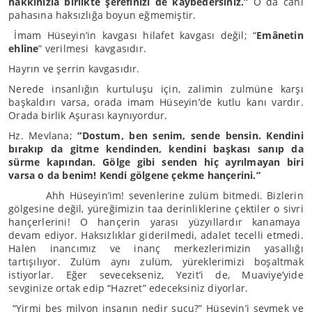
hakkınızla birlikte şerefinizi de kaybedersiniz.”
O da canı
pahasına haksızlığa boyun eğmemiştir.
İmam Hüseyin’in kavgası hilafet kavgası değil; “
Emânetin
ehline
” verilmesi kavgasıdır.
Hayrın ve şerrin kavgasıdır.
Nerede insanlığın kurtuluşu için, zalimin zulmüne karşı
başkaldırı varsa, orada imam Hüseyin’de kutlu kanı vardır.
Orada birlik Aşurası kaynıyordur.
Hz. Mevlana;
“Dostum, ben senim, sende bensin. Kendini
bırakıp da gitme kendinden, kendini başkası sanıp da
sürme kapından. Gölge gibi senden hiç ayrılmayan biri
varsa o da benim! Kendi gölgene çekme hançerini.”
Ahh Hüseyin’im! sevenlerine zulüm bitmedi. Bizlerin
gölgesine değil, yüreğimizin taa derinliklerine çektiler o sivri
hançerlerini! O hançerin yarası yüzyıllardır kanamaya
devam ediyor. Haksızlıklar giderilmedi, adalet tecelli etmedi.
Halen inancımız ve inanç merkezlerimizin yasallığı
tartışılıyor. Zulüm aynı zulüm, yüreklerimizi boşaltmak
istiyorlar. Eğer sevecekseniz, Yezit’i de, Muaviye’yide
sevginize ortak edip “Hazret” edeceksiniz diyorlar.
“Yirmi beş milyon insanın nedir suçu?” Hüseyin’i sevmek ve