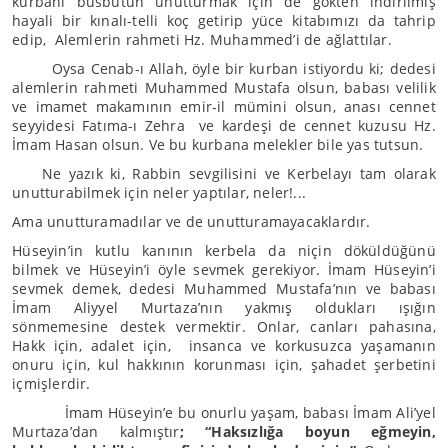
kurbanı büsbütün unutturmak için de gökten indirilmiş
hayali bir kınalı-telli koç getirip yüce kitabımızı da tahrip
edip, Alemlerin rahmeti Hz. Muhammed’i de ağlattılar.
Oysa Cenab-ı Allah, öyle bir kurban istiyordu ki; dedesi
alemlerin rahmeti Muhammed Mustafa olsun, babası velilik
ve imamet makamının emir-il mümini olsun, anası cennet
seyyidesi Fatıma-ı Zehra ve kardeşi de cennet kuzusu Hz.
İmam Hasan olsun. Ve bu kurbana melekler bile yas tutsun.
Ne yazık ki, Rabbin sevgilisini ve Kerbelayı tam olarak
unutturabilmek için neler yaptılar, neler!...
Ama unutturamadılar ve de unutturamayacaklardır.
Hüseyin’in kutlu kanının kerbela da niçin döküldüğünü
bilmek ve Hüseyin’i öyle sevmek gerekiyor. İmam Hüseyin’i
sevmek demek, dedesi Muhammed Mustafa’nın ve babası
İmam Aliyyel Murtaza’nın yakmış oldukları ışığın
sönmemesine destek vermektir. Onlar, canları pahasına,
Hakk için, adalet için, insanca ve korkusuzca yaşamanın
onuru için, kul hakkının korunması için, şahadet şerbetini
içmişlerdir.
İmam Hüseyin’e bu onurlu yaşam, babası İmam Ali’yel
Murtaza’dan kalmıştır
; “Haksızlığa boyun eğmeyin,