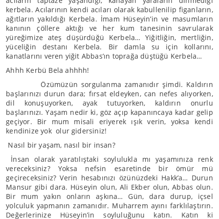
acıların taptaze yaşandığı, kanayan yaraların dinmediği
kerbela. Acılarının kendi acıları olarak kabullenilip figanların,
ağıtların yakıldığı Kerbela. İmam Hüseyin’in ve masumların
kanının çöllere aktığı ve her kum tanesinin savrularak
yüreğimize ateş düşürdüğü Kerbela… Yiğitliğin, mertliğin,
yüceliğin destanı Kerbela. Bir damla su için kollarını,
kanatlarını veren yiğit Abbas’ın toprağa düştüğü Kerbela…
Ahhh Kerbü Bela ahhhh!
Özümüzün sorgulanma zamanıdır şimdi. Kaldırın
başlarınızı durun dara; fırsat eldeyken, can nefes alıyorken,
dil konuşuyorken, ayak tutuyorken, kaldırın onurlu
başlarınızı. Yaşam nedir ki, göz açıp kapanıncaya kadar gelip
geçiyor. Bir mum misali eriyerek ışık verin, yoksa kendi
kendinize yok olur gidersiniz!
Nasıl bir yaşam, nasıl bir insan?
İnsan olarak yaratılıştaki soylulukla mı yaşamınıza renk
vereceksiniz? Yoksa nefsin esaretinde bir ömür mü
geçireceksiniz? Verin hesabınızı özünüzdeki Hakk’a… Durun
Mansur gibi dara. Hüseyin olun, Ali Ekber olun, Abbas olun.
Bir mum yakın onların aşkına… Gün, dara durup, içsel
yolculuk yapmanın zamanıdır. Muharrem ayını farklılaştırın.
Değerlerinize Hüseyin’in soyluluğunu katın. Katın ki