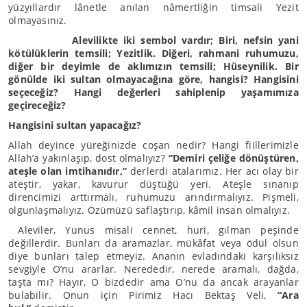
yüzyıllardır lânetle anılan nâmertliğin timsali Yezit
olmayasınız.
Alevilikte iki sembol vardır; Biri, nefsin yani
kötülüklerin temsili; Yezitlik. Diğeri, rahmani ruhumuzu,
diğer bir deyimle de aklımızın temsili; Hüseynilik. Bir
gönülde iki sultan olmayacağına göre, hangisi? Hangisini
seçeceğiz? Hangi değerleri sahiplenip yaşamımıza
geçireceğiz?
Hangisini sultan yapacağız?
Allah deyince yüreğinizde coşan nedir? Hangi fiillerimizle
Allah’a yakınlaşıp, dost olmalıyız?
“Demiri çeliğe dönüştüren,
ateşle olan imtihanıdır,”
derlerdi atalarımız. Her acı olay bir
ateştir, yakar, kavurur düştüğü yeri. Ateşle sınanıp
direncimizi arttırmalı, ruhumuzu arındırmalıyız. Pişmeli,
olgunlaşmalıyız. Özümüzü saflaştırıp, kâmil insan olmalıyız.
Aleviler, Yunus misali cennet, huri, gılman peşinde
değillerdir. Bunları da aramazlar, mükâfat veya ödül olsun
diye bunları talep etmeyiz. Ananın evladındaki karşılıksız
sevgiyle O’nu ararlar. Nerededir, nerede aramalı, dağda,
taşta mı? Hayır, O bizdedir ama O’nu da ancak arayanlar
bulabilir. Onun için Pirimiz Hacı Bektaş Veli,
“Ara