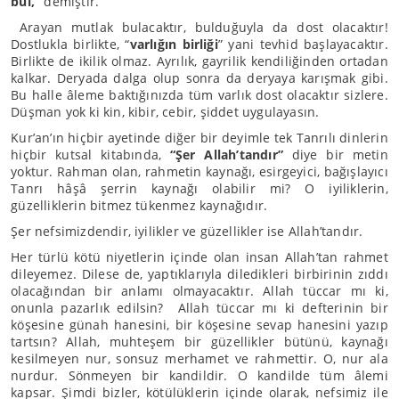
bul,”
demiştir.
Arayan mutlak bulacaktır, bulduğuyla da dost olacaktır!
Dostlukla birlikte, “
varlığın birliği
” yani tevhid başlayacaktır.
Birlikte de ikilik olmaz. Ayrılık, gayrilik kendiliğinden ortadan
kalkar. Deryada dalga olup sonra da deryaya karışmak gibi.
Bu halle âleme baktığınızda tüm varlık dost olacaktır sizlere.
Düşman yok ki kin, kibir, cebir, şiddet uygulayasın.
Kur’an’ın hiçbir ayetinde diğer bir deyimle tek Tanrılı dinlerin
hiçbir kutsal kitabında,
“Şer Allah’tandır”
diye bir metin
yoktur. Rahman olan, rahmetin kaynağı, esirgeyici, bağışlayıcı
Tanrı hâşâ şerrin kaynağı olabilir mi? O iyiliklerin,
güzelliklerin bitmez tükenmez kaynağıdır.
Şer nefsimizdendir, iyilikler ve güzellikler ise Allah’tandır.
Her türlü kötü niyetlerin içinde olan insan Allah’tan rahmet
dileyemez. Dilese de, yaptıklarıyla diledikleri birbirinin zıddı
olacağından bir anlamı olmayacaktır. Allah tüccar mı ki,
onunla pazarlık edilsin? Allah tüccar mı ki defterinin bir
köşesine günah hanesini, bir köşesine sevap hanesini yazıp
tartsın? Allah, muhteşem bir güzellikler bütünü, kaynağı
kesilmeyen nur, sonsuz merhamet ve rahmettir. O, nur ala
nurdur. Sönmeyen bir kandildir. O kandilde tüm âlemi
kapsar. Şimdi bizler, kötülüklerin içinde olarak, nefsimiz ile