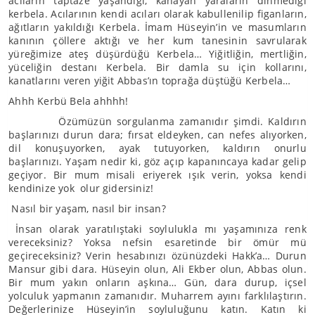
acıların taptaze yaşandığı, kanayan yaraların dinmediği
kerbela. Acılarının kendi acıları olarak kabullenilip figanların,
ağıtların yakıldığı Kerbela. İmam Hüseyin’in ve masumların
kanının çöllere aktığı ve her kum tanesinin savrularak
yüreğimize ateş düşürdüğü Kerbela… Yiğitliğin, mertliğin,
yüceliğin destanı Kerbela. Bir damla su için kollarını,
kanatlarını veren yiğit Abbas’ın toprağa düştüğü Kerbela…
Ahhh Kerbü Bela ahhhh!
Özümüzün sorgulanma zamanıdır şimdi. Kaldırın
başlarınızı durun dara; fırsat eldeyken, can nefes alıyorken,
dil konuşuyorken, ayak tutuyorken, kaldırın onurlu
başlarınızı. Yaşam nedir ki, göz açıp kapanıncaya kadar gelip
geçiyor. Bir mum misali eriyerek ışık verin, yoksa kendi
kendinize yok olur gidersiniz!
Nasıl bir yaşam, nasıl bir insan?
İnsan olarak yaratılıştaki soylulukla mı yaşamınıza renk
vereceksiniz? Yoksa nefsin esaretinde bir ömür mü
geçireceksiniz? Verin hesabınızı özünüzdeki Hakk’a… Durun
Mansur gibi dara. Hüseyin olun, Ali Ekber olun, Abbas olun.
Bir mum yakın onların aşkına… Gün, dara durup, içsel
yolculuk yapmanın zamanıdır. Muharrem ayını farklılaştırın.
Değerlerinize Hüseyin’in soyluluğunu katın. Katın ki