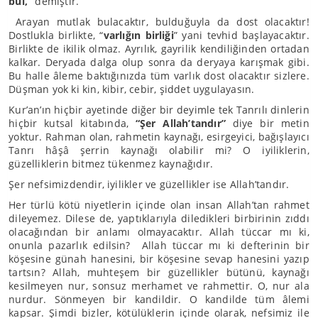
bul,”
demiştir.
Arayan mutlak bulacaktır, bulduğuyla da dost olacaktır!
Dostlukla birlikte, “
varlığın birliği
” yani tevhid başlayacaktır.
Birlikte de ikilik olmaz. Ayrılık, gayrilik kendiliğinden ortadan
kalkar. Deryada dalga olup sonra da deryaya karışmak gibi.
Bu halle âleme baktığınızda tüm varlık dost olacaktır sizlere.
Düşman yok ki kin, kibir, cebir, şiddet uygulayasın.
Kur’an’ın hiçbir ayetinde diğer bir deyimle tek Tanrılı dinlerin
hiçbir kutsal kitabında,
“Şer Allah’tandır”
diye bir metin
yoktur. Rahman olan, rahmetin kaynağı, esirgeyici, bağışlayıcı
Tanrı hâşâ şerrin kaynağı olabilir mi? O iyiliklerin,
güzelliklerin bitmez tükenmez kaynağıdır.
Şer nefsimizdendir, iyilikler ve güzellikler ise Allah’tandır.
Her türlü kötü niyetlerin içinde olan insan Allah’tan rahmet
dileyemez. Dilese de, yaptıklarıyla diledikleri birbirinin zıddı
olacağından bir anlamı olmayacaktır. Allah tüccar mı ki,
onunla pazarlık edilsin? Allah tüccar mı ki defterinin bir
köşesine günah hanesini, bir köşesine sevap hanesini yazıp
tartsın? Allah, muhteşem bir güzellikler bütünü, kaynağı
kesilmeyen nur, sonsuz merhamet ve rahmettir. O, nur ala
nurdur. Sönmeyen bir kandildir. O kandilde tüm âlemi
kapsar. Şimdi bizler, kötülüklerin içinde olarak, nefsimiz ile