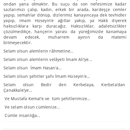
ondan yana olmaktır. Bu suçu da son nefesimize kadar
sazlarımızı çalıp, kadın, erkek bir arada, kardeşçe cemler
yapıp, semahlar dönüp, dizlerimiz kanayıncaya dek tevhidler
yapıp, imam Hüseyin’e ağıtlar yakıp, ya Hakk diyerek
haksızlıklara karşı duracağız. Haksızlıklar, adaletsizlikler
çözülmedikçe, hançerin yarası da yüreğimizde kanamaya
devam edecek, muharrem ayının da matemi
bitmeyecektir.
Selam olsun alemlerin râhmetine…
Selam olsun alemlerin velâyeti İmam Ali’ye...
Selam olsun İmam Hasan’a…
Selam olsun şehitler şahı İmam Hüseyin’e…
Selam olsun Bedir den Kerbelaya, Kerbela’dan
Çanakkale’ye…
Ve Mustafa Kemal’e ve tüm şehitlerimize…
Ve selam olsun cümlenize…
Cümle insanlığa…