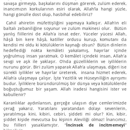
savaşa girmeyip, başkalarını düşman görerek, zulüm ederek,
inancımızın korkularının esiri olarak, Allah’la hangi yüzle,
hangi gönülle dost olup, hasbihal edebiliriz?
Cahil ahiretin müfettişliğini yapmaya kalkışır. Allah’ın eli
baltalı zebaniliğine soyunur ve zulüm makinesi olur. Bütün
yanlış fiillerini de Allah’a isnat eder. Yüceler yücesi Allah,
hâşâ bin kere hâşâ, katiller ordusu kurup, komutanı da
kendisi mi oldu ki kötülüklerin kaynağı olsun? Bütün dinlerin
hedeflediği nokta kemâleti yakalamış, hayırlar içinde
yoğrulmuş insan yaratmak. O kemâlet içindeki insan, Allah’a
sevgi ve aşk ile yaklaşır. O’nda güzelliklerin ve iyiliklerin
nurunu görür. Biri zulüm yaparak Allah’a ulaşmaya, diğeri ise
sürekli iyilikler ve hayırlar üreterek, insana hizmet ederek,
Allah’a ulaşmaya çalışır. İşte Yezitlik ve Hüseyniliğin ayrışımı
budur. İyiliklere büründürülmüş bir dünya veya kötülüklerde
boğuştuğumuz bir yaşam. Allah iradesi hangisini ister ve
kabullenir?
Karanlıklar aydınlansın, gerçeğe ulaşsın diye cemlerimizde
çerağ yakarız. Yaratılanı yaratandan dolayı sevenlerin,
yaratılmışa kini, kibiri, cebiri, şiddeti mi olur? Kin, kibir,
şiddet kişide mevcutsa bu kişinin Aleviliği olmaz! İnancımız,
bu fiilleri yasaklamıştır. “
İncinsek de incitmemeyi
”