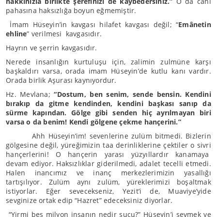
hakkınızla birlikte şerefinizi de kaybedersiniz.”
O da canı
pahasına haksızlığa boyun eğmemiştir.
İmam Hüseyin’in kavgası hilafet kavgası değil; “
Emânetin
ehline
” verilmesi kavgasıdır.
Hayrın ve şerrin kavgasıdır.
Nerede insanlığın kurtuluşu için, zalimin zulmüne karşı
başkaldırı varsa, orada imam Hüseyin’de kutlu kanı vardır.
Orada birlik Aşurası kaynıyordur.
Hz. Mevlana;
“Dostum, ben senim, sende bensin. Kendini
bırakıp da gitme kendinden, kendini başkası sanıp da
sürme kapından. Gölge gibi senden hiç ayrılmayan biri
varsa o da benim! Kendi gölgene çekme hançerini.”
Ahh Hüseyin’im! sevenlerine zulüm bitmedi. Bizlerin
gölgesine değil, yüreğimizin taa derinliklerine çektiler o sivri
hançerlerini! O hançerin yarası yüzyıllardır kanamaya
devam ediyor. Haksızlıklar giderilmedi, adalet tecelli etmedi.
Halen inancımız ve inanç merkezlerimizin yasallığı
tartışılıyor. Zulüm aynı zulüm, yüreklerimizi boşaltmak
istiyorlar. Eğer sevecekseniz, Yezit’i de, Muaviye’yide
sevginize ortak edip “Hazret” edeceksiniz diyorlar.
“Yirmi beş milyon insanın nedir suçu?” Hüseyin’i sevmek ve