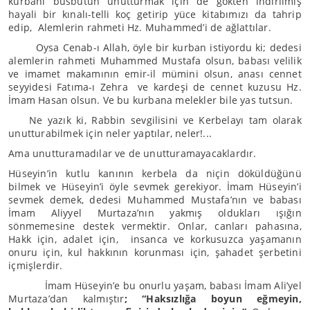
kurbanı büsbütün unutturmak için de gökten indirilmiş
hayali bir kınalı-telli koç getirip yüce kitabımızı da tahrip
edip, Alemlerin rahmeti Hz. Muhammed’i de ağlattılar.
Oysa Cenab-ı Allah, öyle bir kurban istiyordu ki; dedesi
alemlerin rahmeti Muhammed Mustafa olsun, babası velilik
ve imamet makamının emir-il mümini olsun, anası cennet
seyyidesi Fatıma-ı Zehra ve kardeşi de cennet kuzusu Hz.
İmam Hasan olsun. Ve bu kurbana melekler bile yas tutsun.
Ne yazık ki, Rabbin sevgilisini ve Kerbelayı tam olarak
unutturabilmek için neler yaptılar, neler!...
Ama unutturamadılar ve de unutturamayacaklardır.
Hüseyin’in kutlu kanının kerbela da niçin döküldüğünü
bilmek ve Hüseyin’i öyle sevmek gerekiyor. İmam Hüseyin’i
sevmek demek, dedesi Muhammed Mustafa’nın ve babası
İmam Aliyyel Murtaza’nın yakmış oldukları ışığın
sönmemesine destek vermektir. Onlar, canları pahasına,
Hakk için, adalet için, insanca ve korkusuzca yaşamanın
onuru için, kul hakkının korunması için, şahadet şerbetini
içmişlerdir.
İmam Hüseyin’e bu onurlu yaşam, babası İmam Ali’yel
Murtaza’dan kalmıştır
; “Haksızlığa boyun eğmeyin,