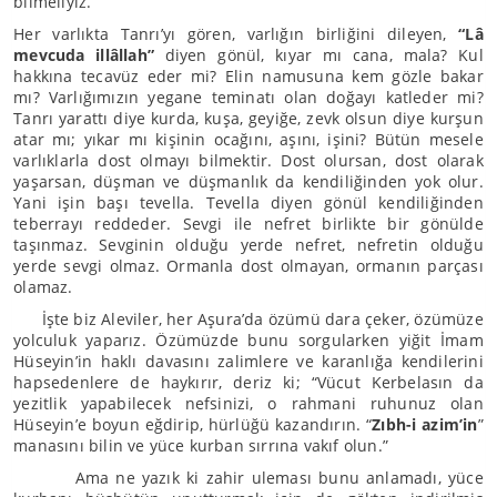
bilmeliyiz.
Her varlıkta Tanrı’yı gören, varlığın birliğini dileyen,
“Lâ
mevcuda illâllah”
diyen gönül, kıyar mı cana, mala? Kul
hakkına tecavüz eder mi? Elin namusuna kem gözle bakar
mı? Varlığımızın yegane teminatı olan doğayı katleder mi?
Tanrı yarattı diye kurda, kuşa, geyiğe, zevk olsun diye kurşun
atar mı; yıkar mı kişinin ocağını, aşını, işini? Bütün mesele
varlıklarla dost olmayı bilmektir. Dost olursan, dost olarak
yaşarsan, düşman ve düşmanlık da kendiliğinden yok olur.
Yani işin başı tevella. Tevella diyen gönül kendiliğinden
teberrayı reddeder. Sevgi ile nefret birlikte bir gönülde
taşınmaz. Sevginin olduğu yerde nefret, nefretin olduğu
yerde sevgi olmaz. Ormanla dost olmayan, ormanın parçası
olamaz.
İşte biz Aleviler, her Aşura’da özümü dara çeker, özümüze
yolculuk yaparız. Özümüzde bunu sorgularken yiğit İmam
Hüseyin’in haklı davasını zalimlere ve karanlığa kendilerini
hapsedenlere de haykırır, deriz ki; “Vücut Kerbelasın da
yezitlik yapabilecek nefsinizi, o rahmani ruhunuz olan
Hüseyin’e boyun eğdirip, hürlüğü kazandırın. “
Zıbh-i azim’in
”
manasını bilin ve yüce kurban sırrına vakıf olun.”
Ama ne yazık ki zahir uleması bunu anlamadı, yüce