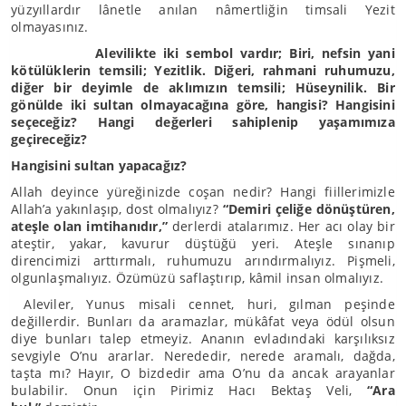
yüzyıllardır lânetle anılan nâmertliğin timsali Yezit
olmayasınız.
Alevilikte iki sembol vardır; Biri, nefsin yani
kötülüklerin temsili; Yezitlik. Diğeri, rahmani ruhumuzu,
diğer bir deyimle de aklımızın temsili; Hüseynilik. Bir
gönülde iki sultan olmayacağına göre, hangisi? Hangisini
seçeceğiz? Hangi değerleri sahiplenip yaşamımıza
geçireceğiz?
Hangisini sultan yapacağız?
Allah deyince yüreğinizde coşan nedir? Hangi fiillerimizle
Allah’a yakınlaşıp, dost olmalıyız?
“Demiri çeliğe dönüştüren,
ateşle olan imtihanıdır,”
derlerdi atalarımız. Her acı olay bir
ateştir, yakar, kavurur düştüğü yeri. Ateşle sınanıp
direncimizi arttırmalı, ruhumuzu arındırmalıyız. Pişmeli,
olgunlaşmalıyız. Özümüzü saflaştırıp, kâmil insan olmalıyız.
Aleviler, Yunus misali cennet, huri, gılman peşinde
değillerdir. Bunları da aramazlar, mükâfat veya ödül olsun
diye bunları talep etmeyiz. Ananın evladındaki karşılıksız
sevgiyle O’nu ararlar. Nerededir, nerede aramalı, dağda,
taşta mı? Hayır, O bizdedir ama O’nu da ancak arayanlar
bulabilir. Onun için Pirimiz Hacı Bektaş Veli,
“Ara