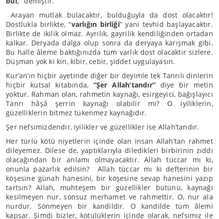
bul,”
demiştir.
Arayan mutlak bulacaktır, bulduğuyla da dost olacaktır!
Dostlukla birlikte, “
varlığın birliği
” yani tevhid başlayacaktır.
Birlikte de ikilik olmaz. Ayrılık, gayrilik kendiliğinden ortadan
kalkar. Deryada dalga olup sonra da deryaya karışmak gibi.
Bu halle âleme baktığınızda tüm varlık dost olacaktır sizlere.
Düşman yok ki kin, kibir, cebir, şiddet uygulayasın.
Kur’an’ın hiçbir ayetinde diğer bir deyimle tek Tanrılı dinlerin
hiçbir kutsal kitabında,
“Şer Allah’tandır”
diye bir metin
yoktur. Rahman olan, rahmetin kaynağı, esirgeyici, bağışlayıcı
Tanrı hâşâ şerrin kaynağı olabilir mi? O iyiliklerin,
güzelliklerin bitmez tükenmez kaynağıdır.
Şer nefsimizdendir, iyilikler ve güzellikler ise Allah’tandır.
Her türlü kötü niyetlerin içinde olan insan Allah’tan rahmet
dileyemez. Dilese de, yaptıklarıyla diledikleri birbirinin zıddı
olacağından bir anlamı olmayacaktır. Allah tüccar mı ki,
onunla pazarlık edilsin? Allah tüccar mı ki defterinin bir
köşesine günah hanesini, bir köşesine sevap hanesini yazıp
tartsın? Allah, muhteşem bir güzellikler bütünü, kaynağı
kesilmeyen nur, sonsuz merhamet ve rahmettir. O, nur ala
nurdur. Sönmeyen bir kandildir. O kandilde tüm âlemi
kapsar. Şimdi bizler, kötülüklerin içinde olarak, nefsimiz ile