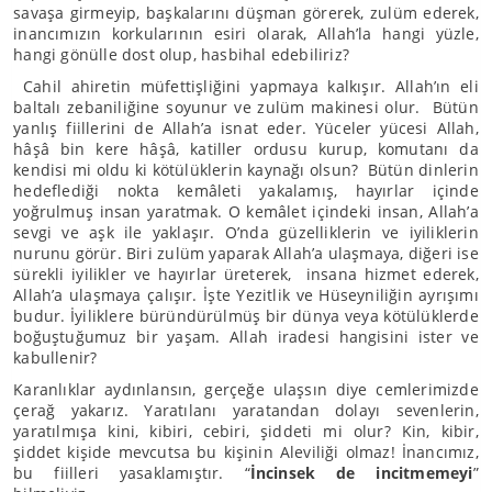
savaşa girmeyip, başkalarını düşman görerek, zulüm ederek,
inancımızın korkularının esiri olarak, Allah’la hangi yüzle,
hangi gönülle dost olup, hasbihal edebiliriz?
Cahil ahiretin müfettişliğini yapmaya kalkışır. Allah’ın eli
baltalı zebaniliğine soyunur ve zulüm makinesi olur. Bütün
yanlış fiillerini de Allah’a isnat eder. Yüceler yücesi Allah,
hâşâ bin kere hâşâ, katiller ordusu kurup, komutanı da
kendisi mi oldu ki kötülüklerin kaynağı olsun? Bütün dinlerin
hedeflediği nokta kemâleti yakalamış, hayırlar içinde
yoğrulmuş insan yaratmak. O kemâlet içindeki insan, Allah’a
sevgi ve aşk ile yaklaşır. O’nda güzelliklerin ve iyiliklerin
nurunu görür. Biri zulüm yaparak Allah’a ulaşmaya, diğeri ise
sürekli iyilikler ve hayırlar üreterek, insana hizmet ederek,
Allah’a ulaşmaya çalışır. İşte Yezitlik ve Hüseyniliğin ayrışımı
budur. İyiliklere büründürülmüş bir dünya veya kötülüklerde
boğuştuğumuz bir yaşam. Allah iradesi hangisini ister ve
kabullenir?
Karanlıklar aydınlansın, gerçeğe ulaşsın diye cemlerimizde
çerağ yakarız. Yaratılanı yaratandan dolayı sevenlerin,
yaratılmışa kini, kibiri, cebiri, şiddeti mi olur? Kin, kibir,
şiddet kişide mevcutsa bu kişinin Aleviliği olmaz! İnancımız,
bu fiilleri yasaklamıştır. “
İncinsek de incitmemeyi
”