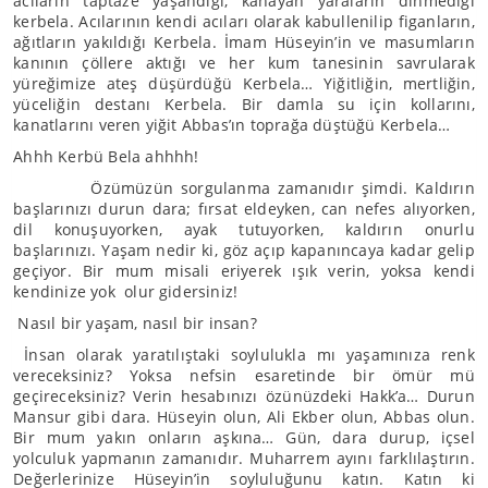
acıların taptaze yaşandığı, kanayan yaraların dinmediği
kerbela. Acılarının kendi acıları olarak kabullenilip figanların,
ağıtların yakıldığı Kerbela. İmam Hüseyin’in ve masumların
kanının çöllere aktığı ve her kum tanesinin savrularak
yüreğimize ateş düşürdüğü Kerbela… Yiğitliğin, mertliğin,
yüceliğin destanı Kerbela. Bir damla su için kollarını,
kanatlarını veren yiğit Abbas’ın toprağa düştüğü Kerbela…
Ahhh Kerbü Bela ahhhh!
Özümüzün sorgulanma zamanıdır şimdi. Kaldırın
başlarınızı durun dara; fırsat eldeyken, can nefes alıyorken,
dil konuşuyorken, ayak tutuyorken, kaldırın onurlu
başlarınızı. Yaşam nedir ki, göz açıp kapanıncaya kadar gelip
geçiyor. Bir mum misali eriyerek ışık verin, yoksa kendi
kendinize yok olur gidersiniz!
Nasıl bir yaşam, nasıl bir insan?
İnsan olarak yaratılıştaki soylulukla mı yaşamınıza renk
vereceksiniz? Yoksa nefsin esaretinde bir ömür mü
geçireceksiniz? Verin hesabınızı özünüzdeki Hakk’a… Durun
Mansur gibi dara. Hüseyin olun, Ali Ekber olun, Abbas olun.
Bir mum yakın onların aşkına… Gün, dara durup, içsel
yolculuk yapmanın zamanıdır. Muharrem ayını farklılaştırın.
Değerlerinize Hüseyin’in soyluluğunu katın. Katın ki