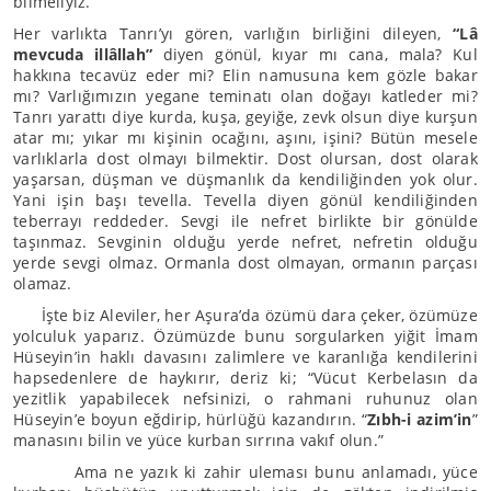
bilmeliyiz.
Her varlıkta Tanrı’yı gören, varlığın birliğini dileyen,
“Lâ
mevcuda illâllah”
diyen gönül, kıyar mı cana, mala? Kul
hakkına tecavüz eder mi? Elin namusuna kem gözle bakar
mı? Varlığımızın yegane teminatı olan doğayı katleder mi?
Tanrı yarattı diye kurda, kuşa, geyiğe, zevk olsun diye kurşun
atar mı; yıkar mı kişinin ocağını, aşını, işini? Bütün mesele
varlıklarla dost olmayı bilmektir. Dost olursan, dost olarak
yaşarsan, düşman ve düşmanlık da kendiliğinden yok olur.
Yani işin başı tevella. Tevella diyen gönül kendiliğinden
teberrayı reddeder. Sevgi ile nefret birlikte bir gönülde
taşınmaz. Sevginin olduğu yerde nefret, nefretin olduğu
yerde sevgi olmaz. Ormanla dost olmayan, ormanın parçası
olamaz.
İşte biz Aleviler, her Aşura’da özümü dara çeker, özümüze
yolculuk yaparız. Özümüzde bunu sorgularken yiğit İmam
Hüseyin’in haklı davasını zalimlere ve karanlığa kendilerini
hapsedenlere de haykırır, deriz ki; “Vücut Kerbelasın da
yezitlik yapabilecek nefsinizi, o rahmani ruhunuz olan
Hüseyin’e boyun eğdirip, hürlüğü kazandırın. “
Zıbh-i azim’in
”
manasını bilin ve yüce kurban sırrına vakıf olun.”
Ama ne yazık ki zahir uleması bunu anlamadı, yüce