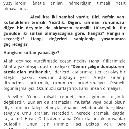
yüzyıllardır lânetle anılan nâmertliğin timsali Yezit
olmayasınız.
Alevilikte iki sembol vardır; Biri, nefsin yani
kötülüklerin temsili; Yezitlik. Diğeri, rahmani ruhumuzu,
diğer bir deyimle de aklımızın temsili; Hüseynilik. Bir
gönülde iki sultan olmayacağına göre, hangisi? Hangisini
seçeceğiz? Hangi değerleri sahiplenip yaşamımıza
geçireceğiz?
Hangisini sultan yapacağız?
Allah deyince yüreğinizde coşan nedir? Hangi fiillerimizle
Allah’a yakınlaşıp, dost olmalıyız?
“Demiri çeliğe dönüştüren,
ateşle olan imtihanıdır,”
derlerdi atalarımız. Her acı olay bir
ateştir, yakar, kavurur düştüğü yeri. Ateşle sınanıp
direncimizi arttırmalı, ruhumuzu arındırmalıyız. Pişmeli,
olgunlaşmalıyız. Özümüzü saflaştırıp, kâmil insan olmalıyız.
Aleviler, Yunus misali cennet, huri, gılman peşinde
değillerdir. Bunları da aramazlar, mükâfat veya ödül olsun
diye bunları talep etmeyiz. Ananın evladındaki karşılıksız
sevgiyle O’nu ararlar. Nerededir, nerede aramalı, dağda,
taşta mı? Hayır, O bizdedir ama O’nu da ancak arayanlar
bulabilir. Onun için Pirimiz Hacı Bektaş Veli,
“Ara