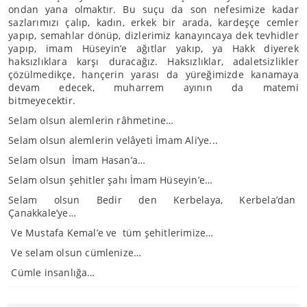
ondan yana olmaktır. Bu suçu da son nefesimize kadar
sazlarımızı çalıp, kadın, erkek bir arada, kardeşçe cemler
yapıp, semahlar dönüp, dizlerimiz kanayıncaya dek tevhidler
yapıp, imam Hüseyin’e ağıtlar yakıp, ya Hakk diyerek
haksızlıklara karşı duracağız. Haksızlıklar, adaletsizlikler
çözülmedikçe, hançerin yarası da yüreğimizde kanamaya
devam edecek, muharrem ayının da matemi
bitmeyecektir.
Selam olsun alemlerin râhmetine…
Selam olsun alemlerin velâyeti İmam Ali’ye...
Selam olsun İmam Hasan’a…
Selam olsun şehitler şahı İmam Hüseyin’e…
Selam olsun Bedir den Kerbelaya, Kerbela’dan
Çanakkale’ye…
Ve Mustafa Kemal’e ve tüm şehitlerimize…
Ve selam olsun cümlenize…
Cümle insanlığa…