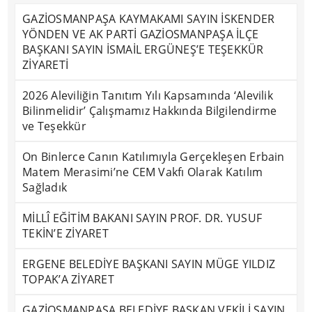
GAZİOSMANPAŞA KAYMAKAMI SAYIN İSKENDER
YÖNDEN VE AK PARTİ GAZİOSMANPAŞA İLÇE
BAŞKANI SAYIN İSMAİL ERGÜNEŞ’E TEŞEKKÜR
ZİYARETİ
2026 Aleviliğin Tanıtım Yılı Kapsamında ‘Alevilik
Bilinmelidir’ Çalışmamız Hakkında Bilgilendirme
ve Teşekkür
On Binlerce Canın Katılımıyla Gerçekleşen Erbain
Matem Merasimi’ne CEM Vakfı Olarak Katılım
Sağladık
MİLLÎ EĞİTİM BAKANI SAYIN PROF. DR. YUSUF
TEKİN’E ZİYARET
ERGENE BELEDİYE BAŞKANI SAYIN MÜGE YILDIZ
TOPAK’A ZİYARET
GAZİOSMANPAŞA BELEDİYE BAŞKAN VEKİLİ SAYIN