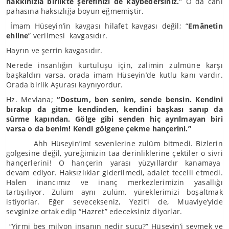
hakkınızla birlikte şerefinizi de kaybedersiniz.”
O da canı
pahasına haksızlığa boyun eğmemiştir.
İmam Hüseyin’in kavgası hilafet kavgası değil; “
Emânetin
ehline
” verilmesi kavgasıdır.
Hayrın ve şerrin kavgasıdır.
Nerede insanlığın kurtuluşu için, zalimin zulmüne karşı
başkaldırı varsa, orada imam Hüseyin’de kutlu kanı vardır.
Orada birlik Aşurası kaynıyordur.
Hz. Mevlana;
“Dostum, ben senim, sende bensin. Kendini
bırakıp da gitme kendinden, kendini başkası sanıp da
sürme kapından. Gölge gibi senden hiç ayrılmayan biri
varsa o da benim! Kendi gölgene çekme hançerini.”
Ahh Hüseyin’im! sevenlerine zulüm bitmedi. Bizlerin
gölgesine değil, yüreğimizin taa derinliklerine çektiler o sivri
hançerlerini! O hançerin yarası yüzyıllardır kanamaya
devam ediyor. Haksızlıklar giderilmedi, adalet tecelli etmedi.
Halen inancımız ve inanç merkezlerimizin yasallığı
tartışılıyor. Zulüm aynı zulüm, yüreklerimizi boşaltmak
istiyorlar. Eğer sevecekseniz, Yezit’i de, Muaviye’yide
sevginize ortak edip “Hazret” edeceksiniz diyorlar.
“Yirmi beş milyon insanın nedir suçu?” Hüseyin’i sevmek ve