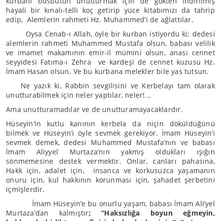
kurbanı büsbütün unutturmak için de gökten indirilmiş
hayali bir kınalı-telli koç getirip yüce kitabımızı da tahrip
edip, Alemlerin rahmeti Hz. Muhammed’i de ağlattılar.
Oysa Cenab-ı Allah, öyle bir kurban istiyordu ki; dedesi
alemlerin rahmeti Muhammed Mustafa olsun, babası velilik
ve imamet makamının emir-il mümini olsun, anası cennet
seyyidesi Fatıma-ı Zehra ve kardeşi de cennet kuzusu Hz.
İmam Hasan olsun. Ve bu kurbana melekler bile yas tutsun.
Ne yazık ki, Rabbin sevgilisini ve Kerbelayı tam olarak
unutturabilmek için neler yaptılar, neler!...
Ama unutturamadılar ve de unutturamayacaklardır.
Hüseyin’in kutlu kanının kerbela da niçin döküldüğünü
bilmek ve Hüseyin’i öyle sevmek gerekiyor. İmam Hüseyin’i
sevmek demek, dedesi Muhammed Mustafa’nın ve babası
İmam Aliyyel Murtaza’nın yakmış oldukları ışığın
sönmemesine destek vermektir. Onlar, canları pahasına,
Hakk için, adalet için, insanca ve korkusuzca yaşamanın
onuru için, kul hakkının korunması için, şahadet şerbetini
içmişlerdir.
İmam Hüseyin’e bu onurlu yaşam, babası İmam Ali’yel
Murtaza’dan kalmıştır
; “Haksızlığa boyun eğmeyin,