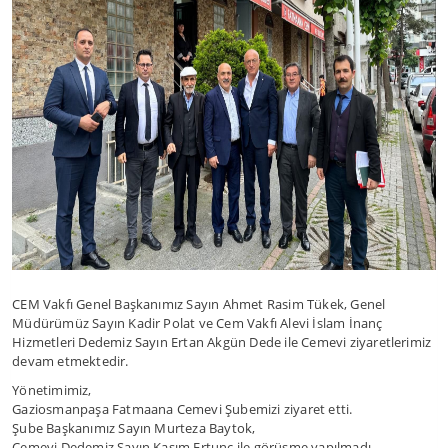
CEM Vakfı Genel Başkanımız Sayın Ahmet Rasim Tükek, Genel
Müdürümüz Sayın Kadir Polat ve Cem Vakfı Alevi İslam İnanç
Hizmetleri Dedemiz Sayın Ertan Akgün Dede ile Cemevi ziyaretlerimiz
devam etmektedir.
Yönetimimiz,
Gaziosmanpaşa Fatmaana Cemevi Şubemizi ziyaret etti.
Şube Başkanımız Sayın Murteza Baytok,
Cemevi Dedemiz Sayın Kasım Ertunç ile görüşme yapılmadı.