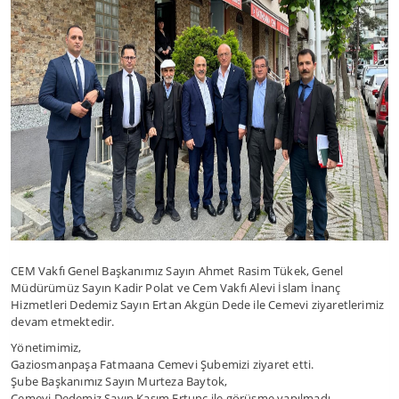
CEM Vakfı Genel Başkanımız Sayın Ahmet Rasim Tükek, Genel
Müdürümüz Sayın Kadir Polat ve Cem Vakfı Alevi İslam İnanç
Hizmetleri Dedemiz Sayın Ertan Akgün Dede ile Cemevi ziyaretlerimiz
devam etmektedir.
Yönetimimiz,
Gaziosmanpaşa Fatmaana Cemevi Şubemizi ziyaret etti.
Şube Başkanımız Sayın Murteza Baytok,
Cemevi Dedemiz Sayın Kasım Ertunç ile görüşme yapılmadı.