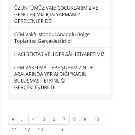
ÜZÜNTÜMÜZ VAR; ÇOCUKLARIMIZ VE
GENÇLERİMİZ İÇİN YAPMAMIZ
GEREKENLER DE!
CEM Vakfı İstanbul Anadolu Bölge
Toplantısı Gerçekleştirildi
HACI BEKTAŞ VELİ DERGÂHI ZİYARETİMİZ
CEM VAKFI MALTEPE ŞUBEMİZİN DE
ARALARINDA YER ALDIĞI “KADIN
BULUŞMASI” ETKİNLİĞİ
GERÇEKLEŞTİRİLDİ
...
4
5
6
7
8
9
10
11
12
13
...