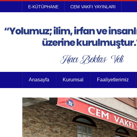
E-KÜTÜPHANE
CEM VAKFI YAYINLARI
Anasayfa
Kurumsal
Faaliyetlerimiz