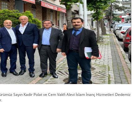
ümüz Sayın Kadir Polat ve Cem Vakfı Alevi İslam İnanç Hizmetleri Dedemiz
r.