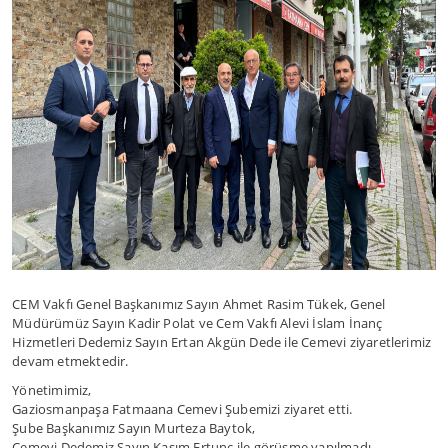
CEM Vakfı Genel Başkanımız Sayın Ahmet Rasim Tükek, Genel
Müdürümüz Sayın Kadir Polat ve Cem Vakfı Alevi İslam İnanç
Hizmetleri Dedemiz Sayın Ertan Akgün Dede ile Cemevi ziyaretlerimiz
devam etmektedir.
Yönetimimiz,
Gaziosmanpaşa Fatmaana Cemevi Şubemizi ziyaret etti.
Şube Başkanımız Sayın Murteza Baytok,
Cemevi Dedemiz Sayın Kasım Ertunç ile görüşme yapılmadı.