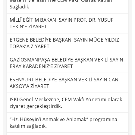
Matem Merasimi’ne CEM Vakfı Olarak Katılım
Sağladık
MİLLÎ EĞİTİM BAKANI SAYIN PROF. DR. YUSUF
TEKİN’E ZİYARET
ERGENE BELEDİYE BAŞKANI SAYIN MÜGE YILDIZ
TOPAK’A ZİYARET
GAZİOSMANPAŞA BELEDİYE BAŞKAN VEKİLİ SAYIN
ERAY KARADENİZ’E ZİYARET
ESENYURT BELEDİYE BAŞKAN VEKİLİ SAYIN CAN
AKSOY’A ZİYARET
İSKİ Genel Merkezi’ne, CEM Vakfı Yönetimi olarak
ziyaret gerçekleştirdik.
“Hz. Hüseyin’i Anmak ve Anlamak” programına
katılım sağladık.