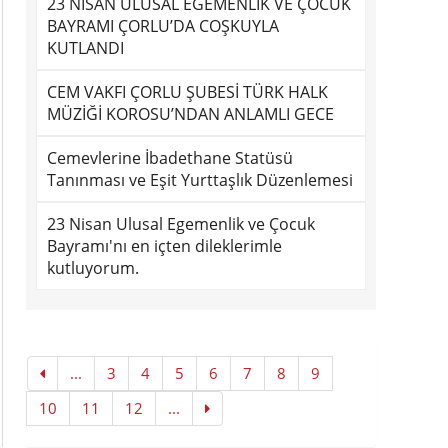
23 NİSAN ULUSAL EGEMENLİK VE ÇOCUK
BAYRAMI ÇORLU’DA COŞKUYLA
KUTLANDI
CEM VAKFI ÇORLU ŞUBESİ TÜRK HALK
MÜZİĞİ KOROSU’NDAN ANLAMLI GECE
Cemevlerine İbadethane Statüsü
Tanınması ve Eşit Yurttaşlık Düzenlemesi
23 Nisan Ulusal Egemenlik ve Çocuk
Bayramı'nı en içten dileklerimle
kutluyorum.
...
3
4
5
6
7
8
9
10
11
12
...