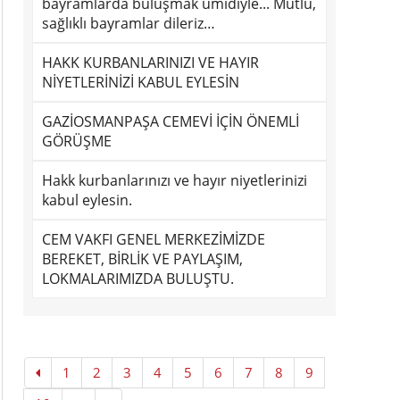
bayramlarda buluşmak ümidiyle... Mutlu,
sağlıklı bayramlar dileriz…
HAKK KURBANLARINIZI VE HAYIR
NİYETLERİNİZİ KABUL EYLESİN
GAZİOSMANPAŞA CEMEVİ İÇİN ÖNEMLİ
GÖRÜŞME
Hakk kurbanlarınızı ve hayır niyetlerinizi
kabul eylesin.
CEM VAKFI GENEL MERKEZİMİZDE
BEREKET, BİRLİK VE PAYLAŞIM,
LOKMALARIMIZDA BULUŞTU.
1
2
3
4
5
6
7
8
9