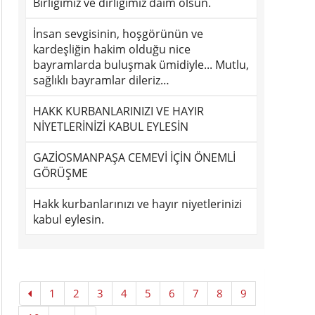
Birliğimiz ve dirliğimiz daim olsun.
İnsan sevgisinin, hoşgörünün ve
kardeşliğin hakim olduğu nice
bayramlarda buluşmak ümidiyle... Mutlu,
sağlıklı bayramlar dileriz…
HAKK KURBANLARINIZI VE HAYIR
NİYETLERİNİZİ KABUL EYLESİN
GAZİOSMANPAŞA CEMEVİ İÇİN ÖNEMLİ
GÖRÜŞME
Hakk kurbanlarınızı ve hayır niyetlerinizi
kabul eylesin.
1
2
3
4
5
6
7
8
9