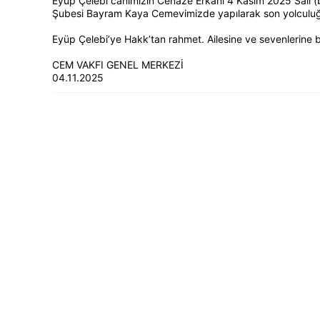
Eyüp Çelebi canımızın Cenaze Erkanı 4 Kasım 2025 Salı (
Şubesi Bayram Kaya Cemevimizde yapılarak son yolculuğ
Eyüp Çelebi’ye Hakk’tan rahmet. Ailesine ve sevenlerine ba
CEM VAKFI GENEL MERKEZİ
04.11.2025