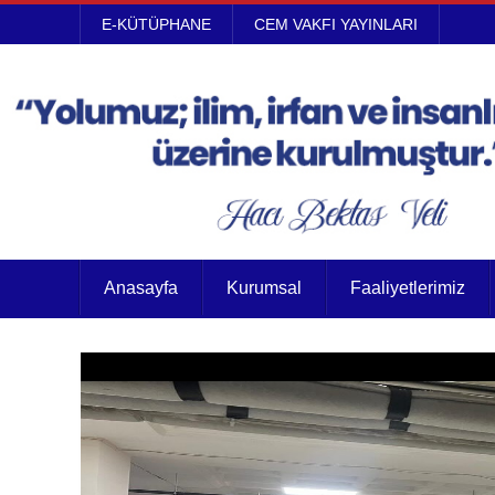
E-KÜTÜPHANE
CEM VAKFI YAYINLARI
Anasayfa
Kurumsal
Faaliyetlerimiz