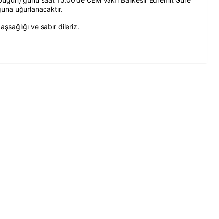
bugün) günü saat 15.00’de CEM Vakfı Balıkesir Edremit Güre
una uğurlanacaktır.
şsağlığı ve sabır dileriz.