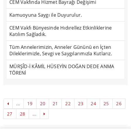
CEM Vakfında Hizmet Bayrağı Değişimi
Kamuoyuna Saygı ile Duyurulur.
CEM Vakfı Bünyesinde Hıdırellez Etkinliklerine
Katılım Sağladık.
Tüm Annelerimizin, Anneler Gününü en İçten
Dileklerimizle, Sevgi ve Saygılarımızla Kutlarız.
MÜRŞÎD-İ KÂMİL HÜSEYİN DOĞAN DEDE ANMA
TÖRENİ
...
19
20
21
22
23
24
25
26
27
28
...