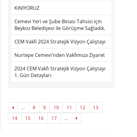
KINIYORUZ
Cemevi Yeri ve Şube Binası Tahsisi için
Beykoz Belediyesi ile Görüşme Sağladık.
CEM Vakfı 2024 Stratejik Vizyon Çalıştayı
Nurtepe Cemevi'nden Vakfımıza Ziyaret
2024 CEM Vakfı Stratejik Vizyon Çalıştayı
1. Gün Detayları
...
8
9
10
11
12
13
14
15
16
17
...