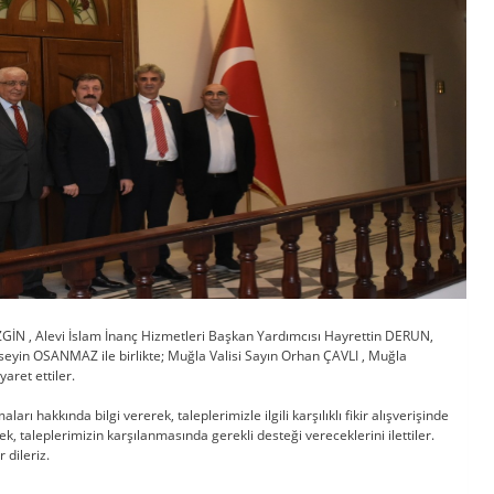
İN , Alevi İslam İnanç Hizmetleri Başkan Yardımcısı Hayrettin DERUN,
in OSANMAZ ile birlikte; Muğla Valisi Sayın Orhan ÇAVLI , Muğla
ret ettiler.
hakkında bilgi vererek, taleplerimizle ilgili karşılıklı fikir alışverişinde
rek, taleplerimizin karşılanmasında gerekli desteği vereceklerini ilettiler.
 dileriz.