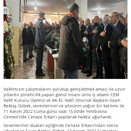
Vakfımızın çalışmalarını yürütüp genişletmek amacı ile uzun
yıllardır yöneticilik yapan gönül insanı ünlü iş adamı CEM
Vakfı Kurucu Üyemiz ve AK-EL Vakfı Onursal Başkanı Sayın
Bektaş Özbek, sevenlerinin ve ailesinin yoğun bir katılımı ile
11 Kasım 2022 Cuma günü saat 15.00’de Yenibosna
Cemevi’nde Cenaze Erkan’ı yapılarak Hakk’a uğurlandı.
Sevenlerinin duaları eşliğinde Cenaze Erkanı'ndan sonra
uğurlanan Sayın Bektaş Özbek, 12 Kasım 2022 Cumartesi