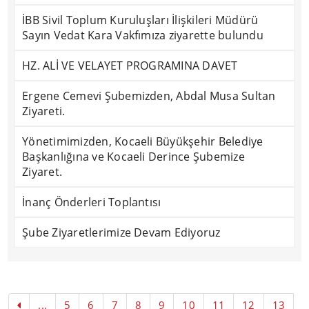
İBB Sivil Toplum Kuruluşları İlişkileri Müdürü
Sayın Vedat Kara Vakfımıza ziyarette bulundu
HZ. ALİ VE VELAYET PROGRAMINA DAVET
Ergene Cemevi Şubemizden, Abdal Musa Sultan
Ziyareti.
Yönetimimizden, Kocaeli Büyükşehir Belediye
Başkanlığına ve Kocaeli Derince Şubemize
Ziyaret.
İnanç Önderleri Toplantısı
Şube Ziyaretlerimize Devam Ediyoruz
...
5
6
7
8
9
10
11
12
13