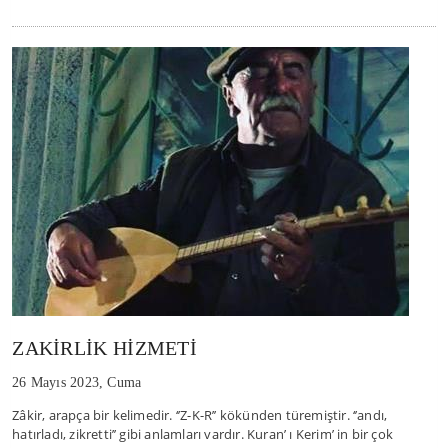
ZAKİRLİK HİZMETİ
26 Mayıs 2023, Cuma
Zâkir, arapça bir kelimedir. ‘’Z-K-R’’ kökünden türemiştir. ‘’andı,
hatırladı, zikretti’’ gibi anlamları vardır. Kuran’ ı Kerim’ in bir çok