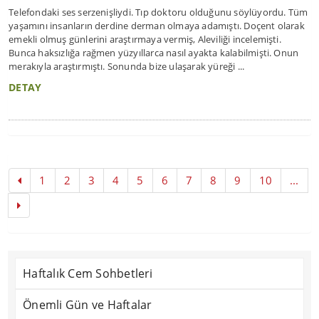
Telefondaki ses serzenişliydi. Tıp doktoru olduğunu söylüyordu. Tüm
yaşamını insanların derdine derman olmaya adamıştı. Doçent olarak
emekli olmuş günlerini araştırmaya vermiş, Aleviliği incelemişti.
Bunca haksızlığa rağmen yüzyıllarca nasıl ayakta kalabilmişti. Onun
merakıyla araştırmıştı. Sonunda bize ulaşarak yüreği ...
DETAY
1
2
3
4
5
6
7
8
9
10
...
Haftalık Cem Sohbetleri
Önemli Gün ve Haftalar