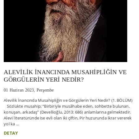
ALEVİLİK İNANCINDA MUSAHİPLİĞİN VE
GÖRGÜLERİN YERİ NEDİR?
01 Haziran 2023, Perşembe
Alevilik İnancında Musahipliğin ve Görgülerin Yeri Nedir? (1. BÖLÜM)
Sözlükte musahip; “Birbiriyle musâhabe eden, sohbette bulunan,
konuşan, arkadaş” (Devellioğlu, 2013: 686) anlamlarına gelmektedir.
Alevi literatüründe ise evli olan iki çiftin, Pir huzurunda ikrar vererek
yol ka ...
DETAY