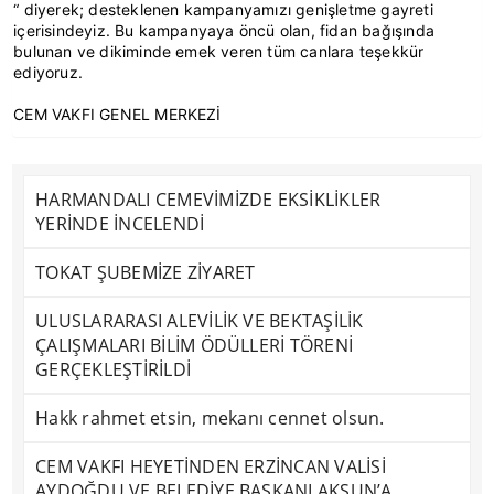
“ diyerek; desteklenen kampanyamızı genişletme gayreti
içerisindeyiz. Bu kampanyaya öncü olan, fidan bağışında
bulunan ve dikiminde emek veren tüm canlara teşekkür
ediyoruz.
CEM VAKFI GENEL MERKEZİ
HARMANDALI CEMEVİMİZDE EKSİKLİKLER
YERİNDE İNCELENDİ
TOKAT ŞUBEMİZE ZİYARET
ULUSLARARASI ALEVİLİK VE BEKTAŞİLİK
ÇALIŞMALARI BİLİM ÖDÜLLERİ TÖRENİ
GERÇEKLEŞTİRİLDİ
Hakk rahmet etsin, mekanı cennet olsun.
CEM VAKFI HEYETİNDEN ERZİNCAN VALİSİ
AYDOĞDU VE BELEDİYE BAŞKANI AKSUN’A