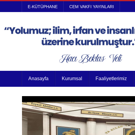
E-KÜTÜPHANE
CEM VAKFI YAYINLARI
Anasayfa
Kurumsal
Faaliyetlerimiz