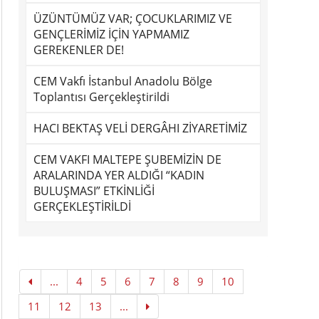
ÜZÜNTÜMÜZ VAR; ÇOCUKLARIMIZ VE
GENÇLERİMİZ İÇİN YAPMAMIZ
GEREKENLER DE!
CEM Vakfı İstanbul Anadolu Bölge
Toplantısı Gerçekleştirildi
HACI BEKTAŞ VELİ DERGÂHI ZİYARETİMİZ
CEM VAKFI MALTEPE ŞUBEMİZİN DE
ARALARINDA YER ALDIĞI “KADIN
BULUŞMASI” ETKİNLİĞİ
GERÇEKLEŞTİRİLDİ
...
4
5
6
7
8
9
10
11
12
13
...