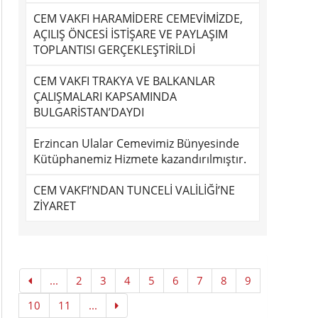
CEM VAKFI HARAMİDERE CEMEVİMİZDE,
AÇILIŞ ÖNCESİ İSTİŞARE VE PAYLAŞIM
TOPLANTISI GERÇEKLEŞTİRİLDİ
CEM VAKFI TRAKYA VE BALKANLAR
ÇALIŞMALARI KAPSAMINDA
BULGARİSTAN’DAYDI
Erzincan Ulalar Cemevimiz Bünyesinde
Kütüphanemiz Hizmete kazandırılmıştır.
CEM VAKFI’NDAN TUNCELİ VALİLİĞİ’NE
ZİYARET
...
2
3
4
5
6
7
8
9
10
11
...