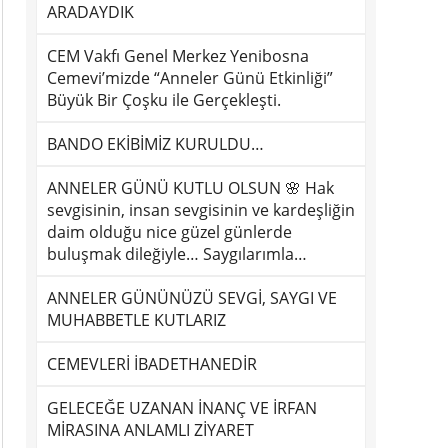
ARADAYDIK
CEM Vakfı Genel Merkez Yenibosna
Cemevi’mizde “Anneler Günü Etkinliği”
Büyük Bir Çoşku ile Gerçekleşti.
BANDO EKİBİMİZ KURULDU…
ANNELER GÜNÜ KUTLU OLSUN 🌸 Hak
sevgisinin, insan sevgisinin ve kardeşliğin
daim olduğu nice güzel günlerde
buluşmak dileğiyle… Saygılarımla…
ANNELER GÜNÜNÜZÜ SEVGİ, SAYGI VE
MUHABBETLE KUTLARIZ
CEMEVLERİ İBADETHANEDİR
GELECEĞE UZANAN İNANÇ VE İRFAN
MİRASINA ANLAMLI ZİYARET