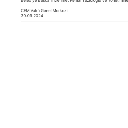
Belediye Başkanı Mehmet Kemal Yazıcıoğlu ve Yönetimine t
CEM Vakfı Genel Merkezi
30.09.2024