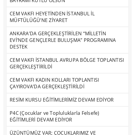
BAYRAMI KUTLU OLSUN
CEM VAKFI HEYETİNDEN İSTANBUL İL
MÜFTÜLÜĞÜ’NE ZİYARET
ANKARA’DA GERÇEKLEŞTİRİLEN “MİLLETİN
EVİ’NDE GENÇLERLE BULUŞMA” PROGRAMINA
DESTEK
CEM VAKFI İSTANBUL AVRUPA BÖLGE TOPLANTISI
GERÇEKLEŞTİRİLDİ
CEM VAKFI KADIN KOLLARI TOPLANTISI
ÇAYIROVA’DA GERÇEKLEŞTİRİLDİ
RESİM KURSU EĞİTİMLERİMİZ DEVAM EDİYOR
P4C (Çocuklar ve Topluluklarla Felsefe)
EĞİTİMLERİ DEVAM EDİYOR
ÜZÜNTÜMÜZ VAR; ÇOCUKLARIMIZ VE