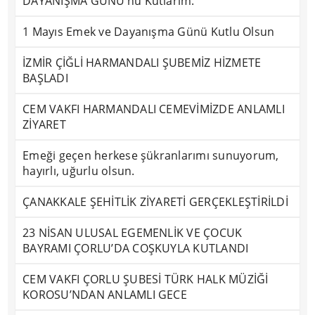
DAYANIŞMA GÜNÜ’nü Kutlarım.
1 Mayıs Emek ve Dayanışma Günü Kutlu Olsun
İZMİR ÇİĞLİ HARMANDALI ŞUBEMİZ HİZMETE
BAŞLADI
CEM VAKFI HARMANDALI CEMEVİMİZDE ANLAMLI
ZİYARET
Emeği geçen herkese şükranlarımı sunuyorum,
hayırlı, uğurlu olsun.
ÇANAKKALE ŞEHİTLİK ZİYARETİ GERÇEKLEŞTİRİLDİ
23 NİSAN ULUSAL EGEMENLİK VE ÇOCUK
BAYRAMI ÇORLU’DA COŞKUYLA KUTLANDI
CEM VAKFI ÇORLU ŞUBESİ TÜRK HALK MÜZİĞİ
KOROSU’NDAN ANLAMLI GECE