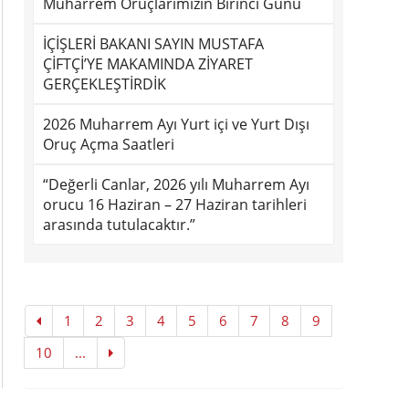
Muharrem Oruçlarımızın Birinci Günü
İÇİŞLERİ BAKANI SAYIN MUSTAFA
ÇİFTÇİ’YE MAKAMINDA ZİYARET
GERÇEKLEŞTİRDİK
2026 Muharrem Ayı Yurt içi ve Yurt Dışı
Oruç Açma Saatleri
“Değerli Canlar, 2026 yılı Muharrem Ayı
orucu 16 Haziran – 27 Haziran tarihleri
arasında tutulacaktır.”
1
2
3
4
5
6
7
8
9
10
...