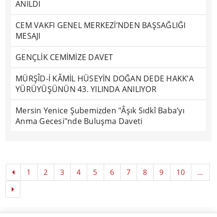
ANILDI
CEM VAKFI GENEL MERKEZİ’NDEN BAŞSAĞLIĞI
MESAJI
GENÇLİK CEMİMİZE DAVET
MÜRŞÎD-İ KÂMİL HÜSEYİN DOĞAN DEDE HAKK’A
YÜRÜYÜŞÜNÜN 43. YILINDA ANILIYOR
Mersin Yenice Şubemizden "Âşık Sıdkî Baba’yı
Anma Gecesi"nde Buluşma Daveti
1
2
3
4
5
6
7
8
9
10
...