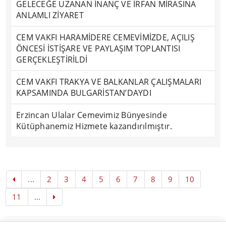
GELECEĞE UZANAN İNANÇ VE İRFAN MİRASINA
ANLAMLI ZİYARET
CEM VAKFI HARAMİDERE CEMEVİMİZDE, AÇILIŞ
ÖNCESİ İSTİŞARE VE PAYLAŞIM TOPLANTISI
GERÇEKLEŞTİRİLDİ
CEM VAKFI TRAKYA VE BALKANLAR ÇALIŞMALARI
KAPSAMINDA BULGARİSTAN’DAYDI
Erzincan Ulalar Cemevimiz Bünyesinde
Kütüphanemiz Hizmete kazandırılmıştır.
...
2
3
4
5
6
7
8
9
10
11
...