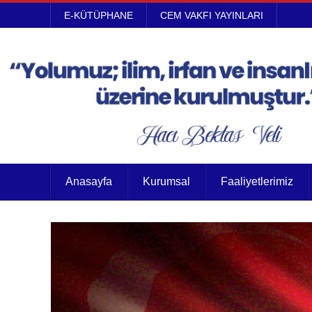
E-KÜTÜPHANE
CEM VAKFI YAYINLARI
Anasayfa
Kurumsal
Faaliyetlerimiz