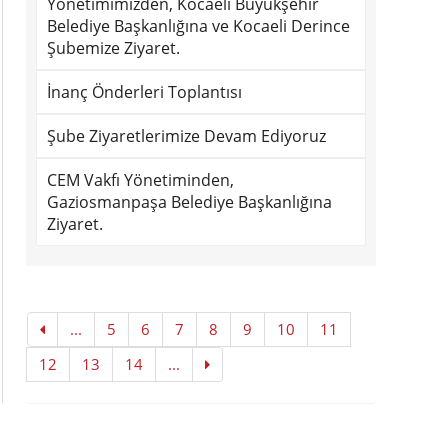
Yönetimimizden, Kocaeli Büyükşehir
Belediye Başkanlığına ve Kocaeli Derince
Şubemize Ziyaret.
İnanç Önderleri Toplantısı
Şube Ziyaretlerimize Devam Ediyoruz
CEM Vakfı Yönetiminden,
Gaziosmanpaşa Belediye Başkanlığına
Ziyaret.
...
5
6
7
8
9
10
11
12
13
14
...