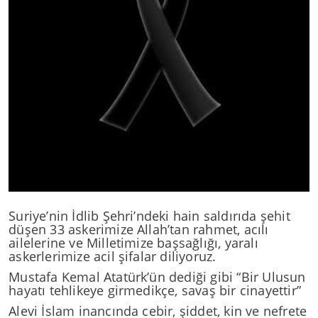
Suriye’nin İdlib Şehri’ndeki hain saldırıda şehit
düşen 33 askerimize Allah’tan rahmet, acılı
ailelerine ve Milletimize başsağlığı, yaralı
askerlerimize acil şifalar diliyoruz.
Mustafa Kemal Atatürk’ün dediği gibi “Bir Ulusun
hayatı tehlikeye girmedikçe, savaş bir cinayettir”
Alevi İslam inancında cebir, şiddet, kin ve nefrete