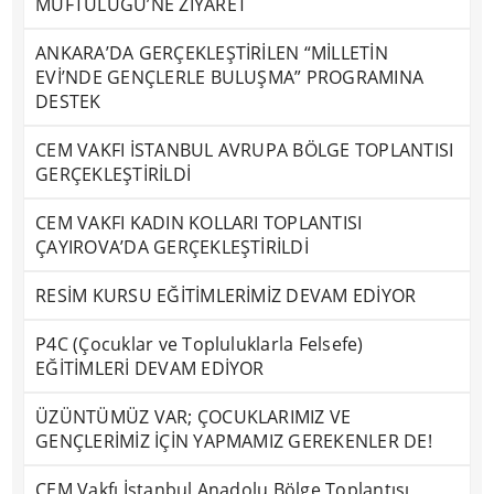
MÜFTÜLÜĞÜ’NE ZİYARET
ANKARA’DA GERÇEKLEŞTİRİLEN “MİLLETİN
EVİ’NDE GENÇLERLE BULUŞMA” PROGRAMINA
DESTEK
CEM VAKFI İSTANBUL AVRUPA BÖLGE TOPLANTISI
GERÇEKLEŞTİRİLDİ
CEM VAKFI KADIN KOLLARI TOPLANTISI
ÇAYIROVA’DA GERÇEKLEŞTİRİLDİ
RESİM KURSU EĞİTİMLERİMİZ DEVAM EDİYOR
P4C (Çocuklar ve Topluluklarla Felsefe)
EĞİTİMLERİ DEVAM EDİYOR
ÜZÜNTÜMÜZ VAR; ÇOCUKLARIMIZ VE
GENÇLERİMİZ İÇİN YAPMAMIZ GEREKENLER DE!
CEM Vakfı İstanbul Anadolu Bölge Toplantısı